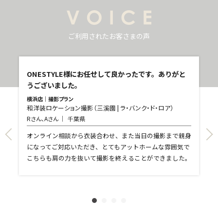
ご利用されたお客さまの声
し
ONESTYLE様にお任せして良かったです。ありがと
うございました。
横浜店｜撮影プラン
和洋装ロケーション撮影（三溪園 | ラ・バンク・ド・ロア）
青
Rさん、Aさん
千葉県
和
T
て
オンライン相談から衣装合わせ、また当日の撮影まで親身
し
になってご対応いただき、とてもアットホームな雰囲気で
和
親
こちらも肩の力を抜いて撮影を終えることができました。
れ
ま
文
に
す