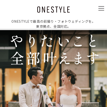
ュ
ー
メ
ニ
ュ
ー
ONESTYLEで最高の前撮り・フォトウェディングを。
東京拠点、全国対応。