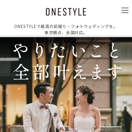
ュ
ー
メ
ニ
ュ
ー
ONESTYLEで最高の前撮り・フォトウェディングを。
東京拠点、全国対応。