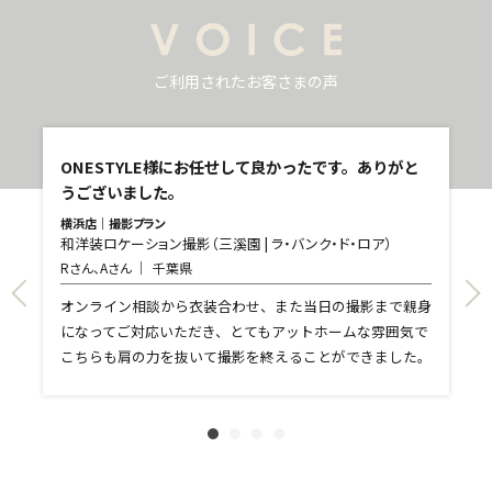
ご利用されたお客さまの声
し
ONESTYLE様にお任せして良かったです。ありがと
うございました。
横浜店｜撮影プラン
和洋装ロケーション撮影（三溪園 | ラ・バンク・ド・ロア）
青
Rさん、Aさん
千葉県
和
T
て
オンライン相談から衣装合わせ、また当日の撮影まで親身
し
になってご対応いただき、とてもアットホームな雰囲気で
和
親
こちらも肩の力を抜いて撮影を終えることができました。
れ
ま
文
に
す