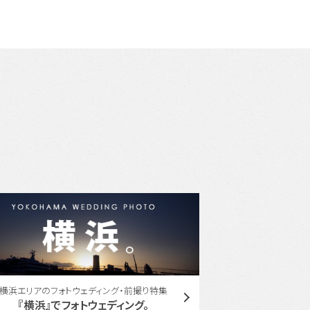
ユミカツラ コラボレーション
東
YUMI KATSURA with ONESTYLE
東京周遊フ