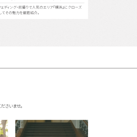
美氏の美の哲学を受け継ぐ〈ユミカツラ〉の特別な衣装
東京の街並み、公園や海辺
界にひとつしかないフォトウェディングを。
ウェディング！もちろん１箇
ださいませ。