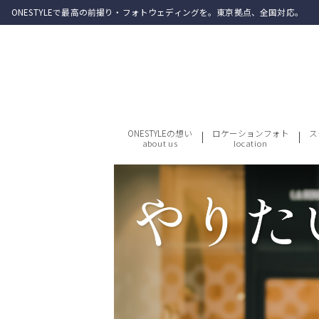
ONESTYLEで最高の前撮り・フォトウェディングを。東京拠点、全国対応。
ONESTYLEの想い
ロケーションフォト
ス
about us
location