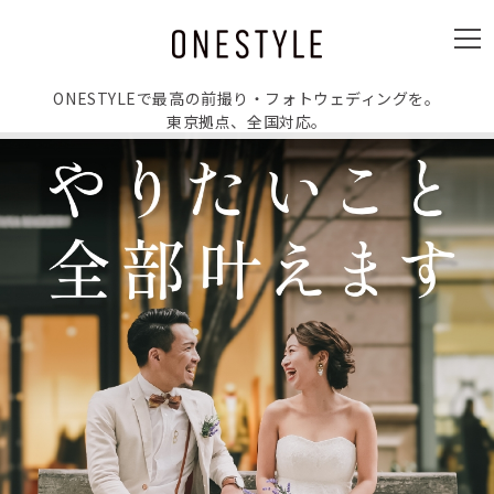
ュ
ー
メ
ニ
ュ
ー
ONESTYLEで最高の前撮り・フォトウェディングを。
東京拠点、全国対応。