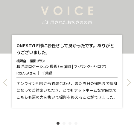
ご利用されたお客さまの声
し
ONESTYLE様にお任せして良かったです。ありがと
うございました。
横浜店｜撮影プラン
和洋装ロケーション撮影（三溪園 | ラ・バンク・ド・ロア）
青
Rさん、Aさん
千葉県
和
T
て
オンライン相談から衣装合わせ、また当日の撮影まで親身
し
になってご対応いただき、とてもアットホームな雰囲気で
和
親
こちらも肩の力を抜いて撮影を終えることができました。
れ
ま
文
に
す