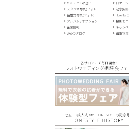
ONESTYLEの想い
ロケーシ
スタジオ写真(フォト)
記念撮影
結婚式写真(フォト)
HowTo
アルバム / オプション
撮影モニ
企業情報
キャンペ
Webカタログ
結婚写真な
各サロンにて毎日開催！
フォトウェディング相談会フェ
七五三・成人式 etc... ONESTYLEの記念
ONESTYLE HISTORY