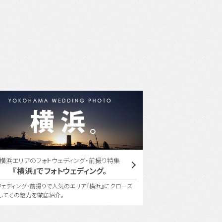
横浜エリアのフォトウェディング・前撮り特集
ユミカツラ
『横浜』でフォトウェディング。
YUMI KATSUR
ウェディング・前撮りで人気のエリア『横浜』にクローズ
桂 由美氏の美の哲学を受
してその魅力を徹底紹介。
で、世界にひとつしかないフ