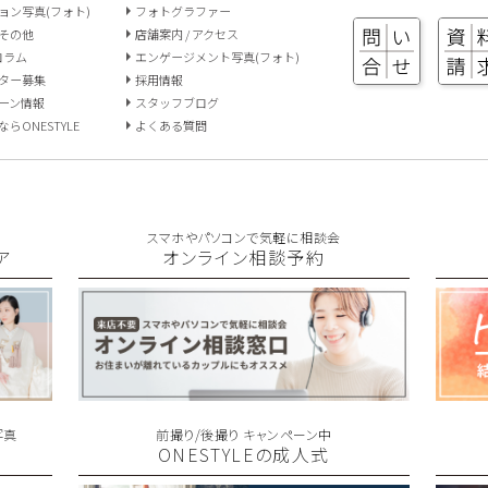
ョン写真(フォト)
フォトグラファー
その他
店舗案内 / アクセス
 コラム
エンゲージメント写真(フォト)
ター募集
採用情報
ーン情報
スタッフブログ
らONESTYLE
よくある質問
スマホやパソコンで気軽に相談会
ア
オンライン相談予約
写真
前撮り/後撮り キャンペーン中
ONESTYLEの成人式