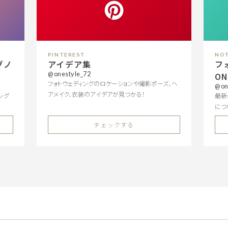
PINTEREST
NO
グノ
アイデア集
フ
@onestyle_72
O
フォトウェディングのロケーションや撮影ポーズ、ヘ
@on
アメイク、衣装のアイデアが見つかる！
ング
最新
につ
チェックする