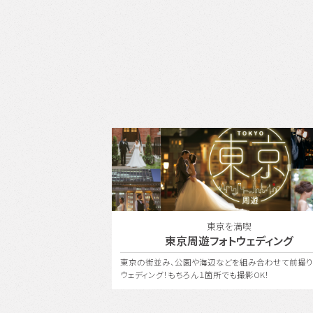
ボレーション
東京を満喫
ith ONESTYLE
東京周遊フォトウェディング
〈ユミカツラ〉の特別な衣装
東京の街並み、公園や海辺などを組み合わせて前撮り
ェディングを。
ウェディング！もちろん１箇所でも撮影OK！