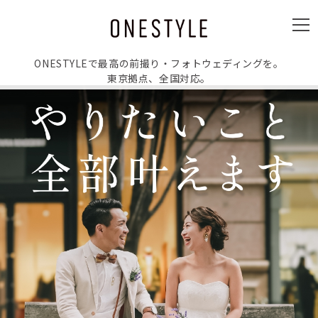
ュ
ー
メ
ニ
ュ
ー
ONESTYLEで最高の前撮り・フォトウェディングを。
東京拠点、全国対応。