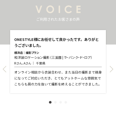
ご利用されたお客さまの声
し
ONESTYLE様にお任せして良かったです。ありがと
うございました。
横浜店｜撮影プラン
和洋装ロケーション撮影（三溪園 | ラ・バンク・ド・ロア）
青
Rさん、Aさん
千葉県
和
T
て
オンライン相談から衣装合わせ、また当日の撮影まで親身
し
になってご対応いただき、とてもアットホームな雰囲気で
和
親
こちらも肩の力を抜いて撮影を終えることができました。
れ
ま
文
に
す