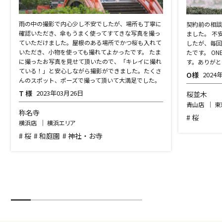
雨の中の撮影で内心少し不安でしたが、場所も丁寧に
契約前の相談
確認いただき、傘もうまく使ってすてきな写真を撮っ
ました。 不
ていただけました。屋根のある場所でかつ桜も入れて
したが、毎回
いただき、小物を使っても撮れてよかったです。 たま
たです。 ON
に撮ったお写真を見せて頂いたので、「キレイに撮れ
す。ありがと
ている！」と安心しながら撮影ができました。たくさ
O様
2024
んのスポット、ポーズで撮って頂いて大満足でした。
T 様
2023年03月26日
桜並木
青山店 ｜ 
称名寺
# 桜
横浜店 ｜ 横浜エリア
# 桜
# 和庭園
# 神社・お寺