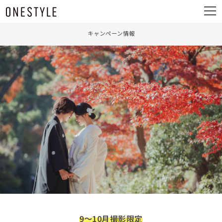
ュ
メ
ー
ニ
ュ
キャンペーン情報
ー
9～10月撮影限定