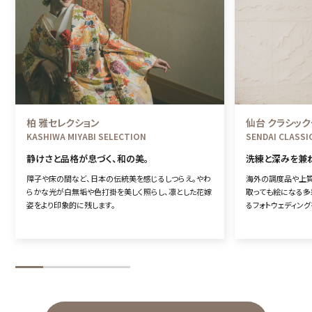
柏 雅セレクション
仙台 クラシッ
KASHIWA MIYABI SELECTION
SENDAI CLASSI
静けさと品格が息づく、和の美。
洗練と深みを兼
障子や床の間など、日本の伝統美を感じるしつらえ。やわ
海外の調度品や上質
らかな光が白無垢や色打掛を美しく照らし、凛とした花嫁
取っても絵になる多
姿をより印象的に残します。
るフォトウェディング