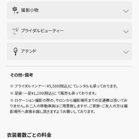
を多数ご用意。当日、ヘアメイクのスタッフと相談しなが
撮影小物
ら、お好きなだけ自由にご利用いただくことができます。
洋装用のブーケ・ブートニアや、和装用の番傘や毛氈などを
無料でご用意しております。
ブライダルビューティー
※ お客様のお持ち込みも可能となっておりますが、撮影場所により制
限のあるものもございますので、ご希望については事前に必ずご確
ドレスや打掛に合わせた洋髪スタイルのヘアセットとメイク
認ください。
を経験豊富なスタイリストが対応させて頂きます。事前にご
アテンド
希望を伺ったり、当日もご希望をしっかりとヒアリングしな
がらお支度させて頂きます。
撮影の際、カメラマンと共に、衣装やヘアセットの乱れがな
いかなどをチェックする、アテンドスタッフが同行します。
※ 撮影をスムーズに進めるためのタイムキーパーや、ポージングのチ
その他・備考
ェック、カメラマンのアシスタント業務などを行いますので、お客様
個人の携帯での撮影などは原則対応しておりません。
※ ブライダルインナー：¥5,500(税込)にてレンタルも承っております。
※ 足袋：一足¥1,100(税込)にて販売も承っております。
※ ロケーション撮影の際の、サロンから撮影場所までの交通費は頂いてお
りません。お二人の移動車両はご用意致しますが、ご家族・ご友人の方は撮
影場所へ直接お越し頂きますようお願いしております。
衣装着数ごとの料金