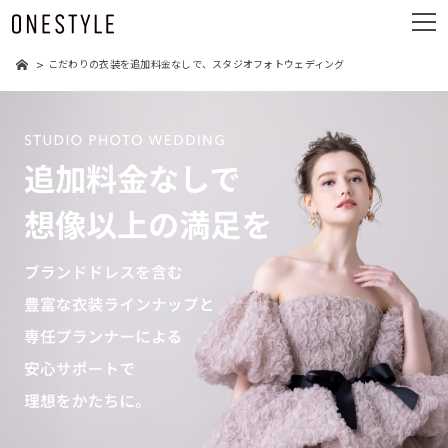
ュ
メ
ー
ニ
ュ
こだわりの衣装を追加料金なしで、スタジオフォトウェディング
ー