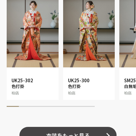
UK25-302
UK25-300
SM25
色打掛
色打掛
白無
柏店
柏店
柏店
衣装をもっと見る