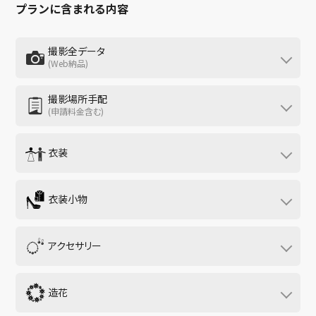
プランに含まれる内容
撮影全データ
(Web納品)
撮影したすべての写真を編集後、高画質データでお渡ししま
す。ダウンロード形式で納品いたします。
撮影場所手配
(申請料金含む)
ロケーションの選定・撮影許可申請も全ておまかせ。理想の
場所で安心して撮影ができます。
衣装
※ 撮影の申請料金や入園料は、カップルお二人様分のみ含まれており
ます。ご家族やご友人がお越しの場合は、別途ご料金が発生致します
ドレス・和装など、豊富なラインナップからお選びいただけ
のでご容赦ください。
ます。事前試着も可能となっており、他店舗からの取り寄せ
衣装小物
や、セミオーダーなどの対応もしております。
お衣装を着用する際に必要な小物を、無料でご用意致しま
※ 衣装のクリーニング代は頂いておりません。衣装によって追加料金
が発生するものがあります。
す。
アクセサリー
※ ウェディングドレス用：パニエ・シューズ / タキシード用：ワイシ
ャツ・チーフ・サスペンダー・アームバンド・シューズ / 和装用：扇
洋装用のネックレスとイヤリングを、無料でご用意しており
子を含める筥迫セット、肌襦袢・長襦袢などの和装用下着一式、草
ます。
履
造花
※ アイテムにより有料のものがございます
ヘッドパーツに使用して頂く、アーティフィシャルフラワー