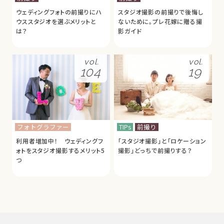
ウェディングフォトの前撮りにハ
スタジオ撮影の前撮りで後悔し
ウススタジオを選ぶメリットと
ないために。プレ花嫁に贈る撮
は？
影ガイド
vol.
vol.
104
19
フォトグラファー
TIPs
前撮り
利用者増加中！ ウェディングフ
「スタジオ撮影」と「ロケーション
ォトをスタジオ撮影するメリット5
撮影」どっちで前撮りする？
つ