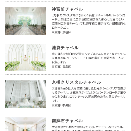
神宮前チャペル
5万個のクリスタルがきらめく全長18メートルのバージンロ
ードと、祭壇の奥に広がる緑に囲まれた都心とは思えない
空間が広がるチャペルです。通年緑に囲まれている開放的な
ロケーション。
東京都 渋谷区
池袋チャペル
光に満ちた純白の空間で、シンプルでエレガントなチャペル。
天井高7m、バージンロード12mの純白の空間がお二人を
祝福します。
東京都 豊島区
京橋クリスタルチャペル
天井高7mの壮大な空間に差し込む光がシャンデリアを輝か
せるチャペル。 お花を浮かべたようなバージンロードが華や
かに彩ります。ロマンティック、開放感のある人気のチャペル
です。
東京都 中央区
南麻布チャペル
大きな窓から鮮やかな緑をのぞむ、ナチュラルなチャペル。
木漏れ日が射し込む柔らかな光の空間に、大理石のバージ