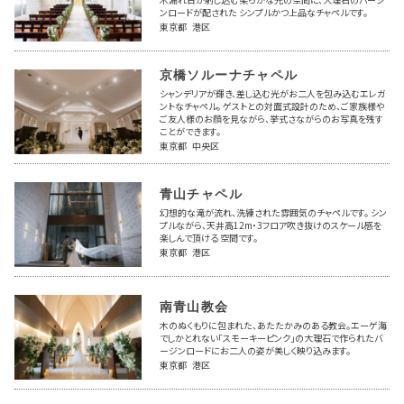
ンロードが配された シンプルかつ上品なチャペルです。
東京都 港区
京橋ソルーナチャペル
シャンデリアが輝き、差し込む光がお二人を包み込むエレガ
ントなチャペル。 ゲストとの対面式設計のため、ご家族様や
ご友人様のお顔を見ながら、挙式さながらのお写真を残す
ことができます。
東京都 中央区
青山チャペル
幻想的な滝が流れ、洗練された雰囲気のチャペルです。 シン
プルながら、天井高12m・3フロア吹き抜けのスケール感を
楽しんで頂ける 空間です。
東京都 港区
南青山教会
木のぬくもりに包まれた、あたたかみのある教会。エーゲ海
でしかとれない「スモーキーピンク」の大理石で作られたバ
ージンロードにお二人の姿が美しく映り込みます。
東京都 港区