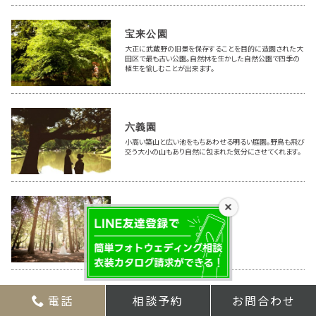
宝来公園
大正に武蔵野の旧景を保存することを目的に造園された大
田区で最も古い公園。自然林を生かした自然公園で四季の
植生を愉しむことが出来ます。
六義園
小高い築山と広い池をもちあわせる明るい庭園。野鳥も飛び
交う大小の山もあり自然に包まれた気分にさせてくれます。
×
代々木公園
電話
相談予約
お問合わせ