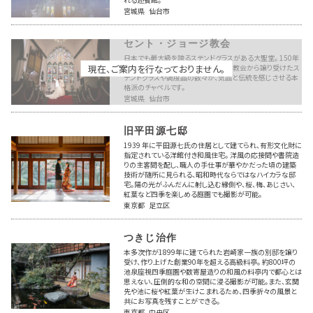
宮城県 仙台市
セント・ジョージ教会
日本でも最大級を誇るステンドグラスがある大聖堂。 150年
現在、ご案内を行なっておりません。
もの歴史を持つ英国セント・ジョージ教会から譲り受けたス
テンドグラスや調度品の数々が、気品と伝統を感じさせる本
格派のチャペルです。
宮城県 仙台市
旧平田源七邸
1939 年に平田源七氏の住居として建てられ、有形文化財に
指定されている洋館付き和風住宅。 洋風の応接間や書院造
りの主客間を配し、職人の手仕事が華やかだった頃の建築
技術が随所に見られる、昭和時代ならではなハイカラな邸
宅。陽の光がふんだんに射し込む縁側や、桜、梅、あじさい、
紅葉など四季を楽しめる庭園でも撮影が可能。
東京都 足立区
つきじ治作
本多次作が1899年に建てられた岩崎家一族の別邸を譲り
受け、作り上げた創業90年を超える高級料亭。 約800坪の
池泉座視四季庭園や数寄屋造りの和風の料亭内で都心とは
思えない、圧倒的な和の空間に浸る撮影が可能。また、玄関
先や池に桜や紅葉が生けこまれるため、四季折々の風景と
共にお写真を残すことができる。
東京都 中央区