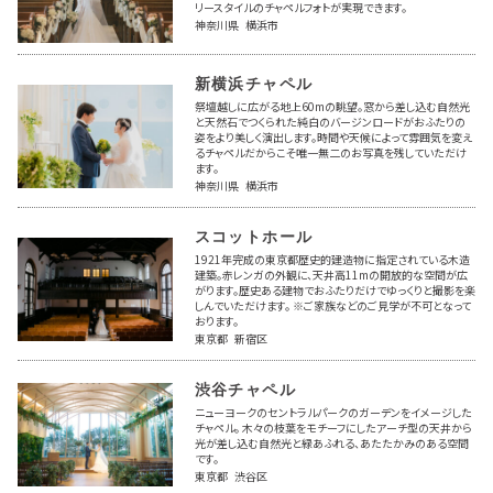
リースタイルのチャペルフォトが実現できます。
神奈川県 横浜市
新横浜チャペル
祭壇越しに広がる地上60mの眺望。窓から差し込む自然光
と天然石でつくられた純白のバージンロードがおふたりの
姿をより美しく演出します。時間や天候によって雰囲気を変え
るチャペルだからこそ唯一無二のお写真を残していただけ
ます。
神奈川県 横浜市
スコットホール
1921年完成の東京都歴史的建造物に指定されている木造
建築。赤レンガの外観に、天井高11mの開放的な空間が広
がります。歴史ある建物でおふたりだけでゆっくりと撮影を楽
しんでいただけます。 ※ご家族などのご見学が不可となって
おります。
東京都 新宿区
渋谷チャペル
ニューヨークのセントラルパークのガーデンをイメージした
チャペル。 木々の枝葉をモチーフにしたアーチ型の天井から
光が差し込む自然光と緑あふれる、あたたかみのある空間
です。
東京都 渋谷区