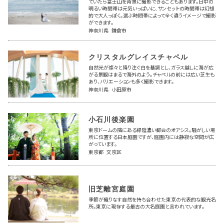
ていたら富士山を背景に撮影できることもあります。日中の
明るい時間帯は元気いっぱいに、サンセットの時間帯は幻想
的で大人っぽく。選ぶ時間帯によって全く違うイメージで撮影
ができます。
神奈川県 鎌倉市
クリスタルグレイスチャペル
自然光が燦々と降り注ぐ白を基調とし、ガラス越しに海が広
がる景観はまるで海外のよう。チャペルの前には広い芝生も
あり、バリエーションも多く撮影できます。
神奈川県 小田原市
小石川後楽園
東京ドームの隣にある緑陰濃い都会のオアシス。騒がしい場
所に位置する日本庭園ですが、庭園内には静寂な空間が広
がっています。
東京都 文京区
旧芝離宮庭園
季節が織りなす自然を持ち合わせた東京の代表的な観光名
所。東京に現存する最古の大名庭園と言われています。