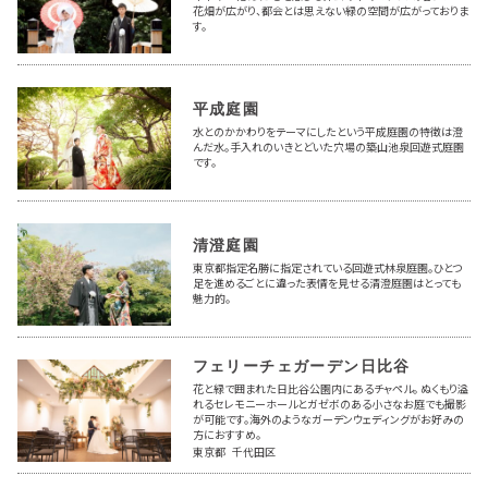
花畑が広がり、都会とは思えない緑の空間が広がっておりま
す。
平成庭園
水とのかかわりをテーマにしたという平成庭園の特徴は澄
んだ水。手入れのいきとどいた穴場の築山池泉回遊式庭園
です。
清澄庭園
東京都指定名勝に指定されている回遊式林泉庭園。ひとつ
足を進めるごとに違った表情を見せる清澄庭園はとっても
魅力的。
フェリーチェガーデン日比谷
花と緑で囲まれた日比谷公園内にあるチャペル。 ぬくもり溢
れるセレモニーホールとガゼボのある小さなお庭でも撮影
が可能です。海外のようなガーデンウェディングがお好みの
方におすすめ。
東京都 千代田区