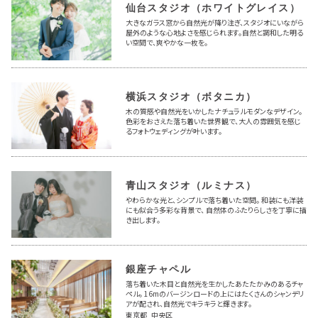
仙台スタジオ（ホワイトグレイス）
大きなガラス窓から自然光が降り注ぎ、スタジオにいながら
屋外のような心地よさを感じられます。自然と調和した明る
い空間で、爽やかな一枚を。
横浜スタジオ（ボタニカ）
木の質感や自然光をいかしたナチュラルモダンなデザイン。
色彩をおさえた落ち着いた世界観で、大人の雰囲気を感じ
るフォトウェディングが叶います。
青山スタジオ（ルミナス）
やわらかな光と、シンプルで落ち着いた空間。 和装にも洋装
にも似合う多彩な背景で、 自然体のふたりらしさを丁寧に描
き出します。
銀座チャペル
落ち着いた木目と自然光を生かしたあたたかみのあるチャ
ペル。 16mのバージンロードの上にはたくさんのシャンデリ
アが配され、自然光でキラキラと輝きます。
東京都 中央区