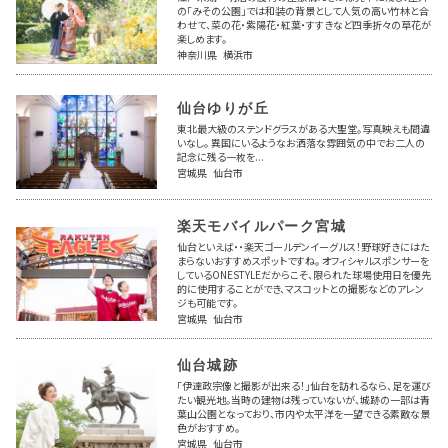
の「みその公園」では和装の背景として人気の高い竹林と合
わせて、菜の花・紫陽花・紅葉・すすきなど四季折々の草花が
楽しめます。
神奈川県 横浜市
仙台ゆりが丘
東北最大級のステンドグラスがある大聖堂。写真映えも間違
いなし。 異国にいるようなお洒落な雰囲気の中でお二人の
記念に残る一枚を...
宮城県 仙台市
楽天モバイルパーク宮城
仙台といえば・・楽天ゴールデンイーグルス！野球好きにはた
まらないおすすめスポットですね。 オフィシャルスポンサーを
しているONESTYLEだからこそ、限られた球場使用日を優先
的に使用することができ、マスコットとの撮影などのアレン
ジも可能です。
宮城県 仙台市
仙台城跡
「伊達政宗像と撮影が出来る！」仙台を訪れるなら、足を運び
たい観光地。当時の建物は残っていないが、城跡の一部は青
葉山公園となっており、市内や太平洋を一望できる素敵な景
色がおすすめ。
宮城県 仙台市