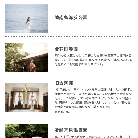
城南島海浜公園
蘆花恒春園
明治から大正にかけて活躍した文豪、徳富蘆花の旧宅を公
園として一般公開。季節の花々が咲き誇り、四季感あふれる
花壇がとても綺麗な都会のオアシス。
旧古河邸
1917年にジョサイア・コンドル氏の設計で建てられた邸宅。
建物も庭園も竣工当時の姿を保存している極めて貴重な文
化財。和洋が調和している館内では、クラシカルなお部屋か
ら、可愛らしいお部屋、陽が射し込むサンルームなど様々な
雰囲気のお部屋を周りながら撮影が可能。
東京都 北区
浜離宮恩賜庭園
草木やお花、安らぎを感じる都会の中のオアシス。春にはお