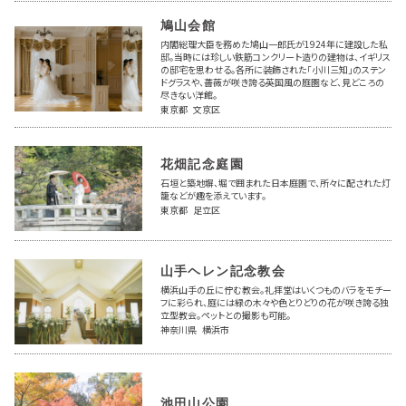
鳩山会館
内閣総理大臣を務めた鳩山一郎氏が1924年に建設した私
邸。当時には珍しい鉄筋コンクリート造りの建物は、イギリス
の邸宅を思わせる。各所に装飾された「小川三知」のステン
ドグラスや、薔薇が咲き誇る英国風の庭園など、見どころの
尽きない洋館。
東京都 文京区
花畑記念庭園
石垣と築地塀、堀で囲まれた日本庭園で、所々に配された灯
籠などが趣を添えています。
東京都 足立区
山手ヘレン記念教会
横浜山手の丘に佇む教会。礼拝堂はいくつものバラをモチー
フに彩られ、庭には緑の木々や色とりどりの花が咲き誇る独
立型教会。ペットとの撮影も可能。
神奈川県 横浜市
池田山公園