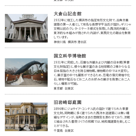
大倉山記念館
1932年に竣工した横浜市の指定有形文化財で、古典主義
建築の第一人者として有名な長野宇平治氏が設計。ギリシャ
文明以前のクレタ・ミケーネ様式を採用した西洋的外観と、
東洋的な木組みが施された内装が、東西文化の融合を象徴
しています。
神奈川県 横浜市 港北区
国立科学博物館
1931年に完成した、荘厳な外観および内観の日本館(重要
文化財指定)と、様々な展示室のある地球館の２棟からなる
日本屈指の大きさを誇る博物館。博物館の中では大変珍し
く、展示室の中でも撮影ができるため、恐竜の復元骨格や化
石、植物や鉱石などお二人のお好みの展示を背景にお二人
らしい撮影が可能。
東京都 台東区
旧岩崎邸庭園
1896年にジョサイア・コンドル氏の設計で建てられた重要
文化財。同時期に多く建てられた西洋木造建築には無い繊
細なデザインが、当時のままの雰囲気を漂わせており、洋館
と結合された書院づくりの和館では、純和風建築を楽しむこ
とができる。
千葉県 台東区