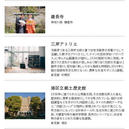
建長寺
神奈川県 鎌倉市
三岸アトリエ
洋画家である三岸好太郎と妻で女性洋画家の先駆けとして
活躍した節子のアトリエとして、ドイツの芸術学校「バウハウ
ス」に学んだ山脇巌氏が設計し、1934(昭和 9)年に完成。 全
面ガラス窓をから陽光が惜しみなく降り注ぐ内部の主室は 2
層吹き抜け。 弧を描く美しいらせん階段も特徴的。2014年に
国の登録有形文化財となった、貴重な木造モダニズム建築。
東京都 中野区
港区立郷土歴史館
1938年に建てられた公衆衛生院。その役割を終えた後も、
歴史的に貴重な建造物として今も残されている。 設計は安
田講堂などを手がけた内田祥三氏。 タイルや連続アーチな
ど、"内田ゴシック"が随所に表現されているのが見どころ。
吹き抜けになっている中央ホールや、左右対称に配された階
段、大講堂や床の幾何学模様、各所のレリーフなど、ほぼ当
時の姿をとどめた荘厳な名建築。
東京都 港区