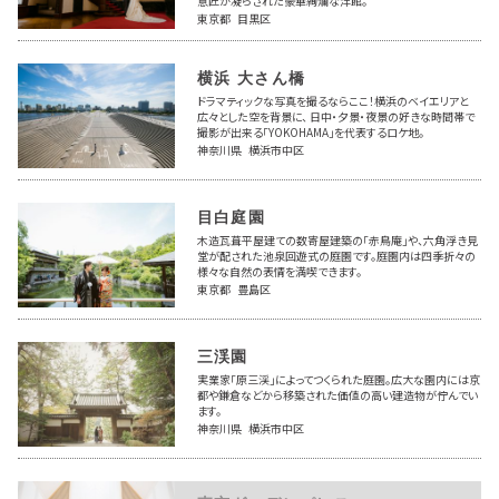
意匠が凝らされた豪華絢爛な洋館。
東京都 目黒区
横浜 大さん橋
ドラマティックな写真を撮るならここ！横浜のベイエリアと
広々とした空を背景に、 日中・夕景・夜景の好きな時間帯で
撮影が出来る「YOKOHAMA」を代表するロケ地。
神奈川県 横浜市中区
目白庭園
木造瓦葺平屋建ての数寄屋建築の「赤鳥庵」や、六角浮き見
堂が配された池泉回遊式の庭園です。庭園内は四季折々の
様々な自然の表情を満喫できます。
東京都 豊島区
三渓園
実業家「原三渓」によってつくられた庭園。広大な園内には京
都や鎌倉などから移築された価値の高い建造物が佇んでい
ます。
神奈川県 横浜市中区