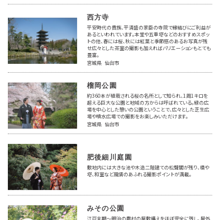
西方寺
平安時代の貴族、平清盛の家臣の寺院で縁結びにご利益が
あるといわれています。本堂や五重塔などのおすすめスポッ
トの他、春には桜、秋には紅葉と季節感のあるお写真が残
せ広々とした茶室の撮影も加えればバリエーションもとても
豊富。
宮城県 仙台市
榴岡公園
約360本が植栽される桜の名所として知られ、1周1キロを
超える巨大な公園と地域の方からは呼ばれている。緑の広
場を中心とした憩いの公園ということで、広々とした芝生広
場や噴水広場での撮影をお楽しみいただけます。
宮城県 仙台市
肥後細川庭園
敷地内には大きな池や木造二階建ての松聲閣が残り、橋や
塔、和室など風情のあふれる撮影ポイントが満載。
みその公園
江戸末期～明治の農村の屋敷構えをほぼ完全に残し、屋外