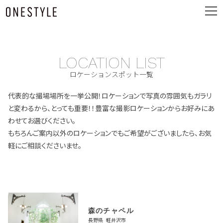
ュ
メ
ー
ニ
ュ
ー
LOCATION LIST
ロケーションスポット一覧
代表的な撮場場所を一挙公開！ロケーションで写真の雰囲気もガラリ
と変わるから、とっても重要！！豊富な撮影ロケーションからお好みにあ
わせてお選びください。
もちろんご案内以外のロケーションでもご希望がございましたら、お気
軽にご相談くださいませ。
森のチャペル
長野県 軽井沢市