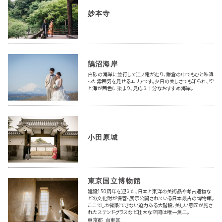
妙本寺
鵠沼海岸
白砂の海岸に並行して江ノ電が走り、鎌倉の中でもひと味違
った雰囲気を見せるエリアです。夕日の美しさでも知られ、空
と海が茜色に染まり、見応え十分なおすすめ海岸。
小田原城
東京国立博物館
建設150周年を迎えた、日本と東洋の美術品や考古遺物な
どの文化財が保管・展示公開されている日本最古の博物館。
ここでしか撮影できない迫力ある大階段、美しい意匠が施さ
れたステンドグラスなど壮大な空間は唯一無二。
東京都 台東区