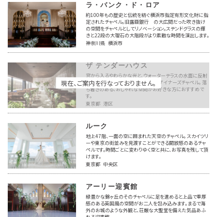
ラ・バンク・ド・ロア
約100年もの歴史と伝統を紡ぐ横浜市指定有形文化財に指
定されたチャペル。旧露亜銀行 の大広間だった吹き抜け
の空間をチャペルとしてリノベーション。ステンドグラスの輝
きと22段の大理石の大階段がより素敵な時間を演出します。
神奈川県 横浜市
ザ テンダーハウス
窓から入るやわらかな光と、ウォーターテラスの水面に反射
現在、ご案内を行なっておりません。
する光、木々がお二人を包み込むデザイナーズチャペル。 落
ち着きのある、おしゃれな空間がお好きな方におすすめで
す。
東京都 港区
ルーク
地上47階、一面の空に囲まれた天空のチャペル。 スカイツリ
ーや東京の街並みを見渡すことができる開放感のあるチャ
ペルです。時間ごとに変わりゆく空と共に、お写真を残して頂
けます。
東京都 中央区
アーリー迎賓館
緑豊かな錦ヶ丘のそのチャペルに足を進めると上品で重厚
感のある英国風の空間がお二人を包み込みます。まるで海
外のお城のような外観と、荘厳な大聖堂を備えた気品あふ
れる迎賓館。