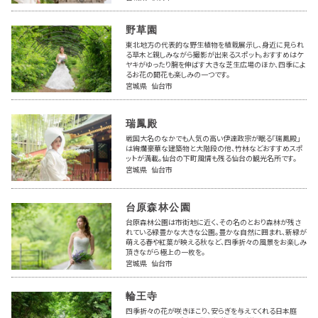
野草園
東北地方の代表的な野生植物を植栽展示し、身近に見られ
る草木と親しみながら撮影が出来るスポット。おすすめはケ
ヤキがゆったり腕を伸ばす大きな芝生広場のほか、四季によ
るお花の開花も楽しみの一つです。
宮城県 仙台市
瑞鳳殿
戦国大名のなかでも人気の高い伊達政宗が眠る「瑞鳳殿」
は絢爛豪華な建築物と大階段の他、竹林などおすすめスポ
ットが満載。仙台の下町風情も残る仙台の観光名所です。
宮城県 仙台市
台原森林公園
台原森林公園は市街地に近く、その名のとおり森林が残さ
れている緑豊かな大きな公園。豊かな自然に囲まれ、新緑が
萌える春や紅葉が映える秋など、四季折々の風景をお楽しみ
頂きながら極上の一枚を。
宮城県 仙台市
輪王寺
四季折々の花が咲きほこり、安らぎを与えてくれる日本庭