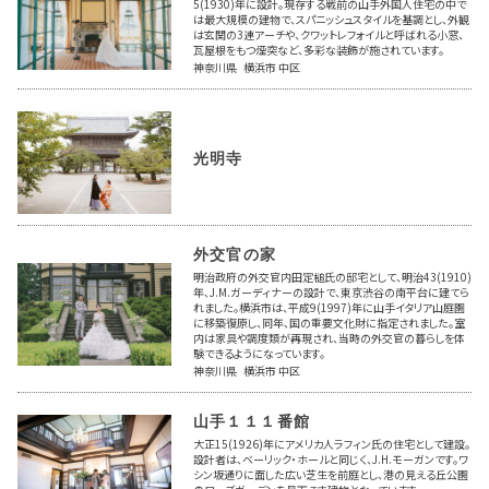
5(1930)年に設計。現存する戦前の山手外国人住宅の中で
は最大規模の建物で、スパニッシュスタイルを基調とし、外観
は玄関の3連アーチや、クワットレフォイルと呼ばれる小窓、
瓦屋根をもつ煙突など、多彩な装飾が施されています。
神奈川県 横浜市 中区
光明寺
外交官の家
明治政府の外交官内田定槌氏の邸宅として、明治43(1910)
年、J.M.ガーディナーの設計で、東京渋谷の南平台に建てら
れました。横浜市は、平成9(1997)年に山手イタリア山庭園
に移築復原し、同年、国の重要文化財に指定されました。室
内は家具や調度類が再現され、当時の外交官の暮らしを体
験できるようになっています。
神奈川県 横浜市 中区
山手１１１番館
大正15(1926)年にアメリカ人ラフィン氏の住宅として建設。
設計者は、ベーリック・ホールと同じく、J.H.モーガンです。ワ
シン坂通りに面した広い芝生を前庭とし、港の見える丘公園