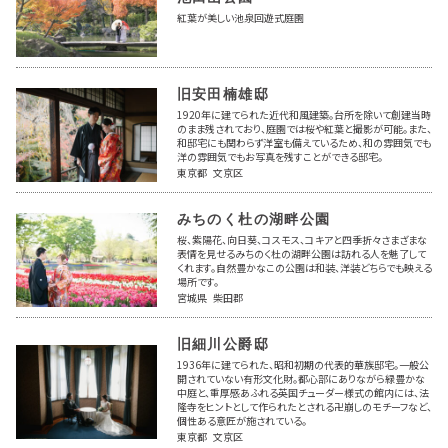
紅葉が美しい池泉回遊式庭園
旧安田楠雄邸
1920年に建てられた近代和風建築。台所を除いて創建当時
のまま残されており、庭園では桜や紅葉と撮影が可能。また、
和邸宅にも関わらず洋室も備えているため、和の雰囲気でも
洋の雰囲気でもお写真を残すことができる邸宅。
東京都 文京区
みちのく杜の湖畔公園
桜、紫陽花、向日葵、コスモス、コキアと四季折々さまざまな
表情を見せるみちのく杜の湖畔公園は訪れる人を魅了して
くれます。自然豊かなこの公園は和装、洋装どちらでも映える
場所です。
宮城県 柴田郡
旧細川公爵邸
1936年に建てられた、昭和初期の代表的華族邸宅。一般公
開されていない有形文化財。都心部にありながら緑豊かな
中庭と、重厚感あふれる英国チューダー様式の館内には、法
隆寺をヒントとして作られたとされる卍崩しのモチーフなど、
個性ある意匠が施されている。
東京都 文京区