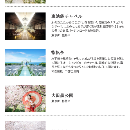
東池袋チャペル
木のあたたかみに包まれ、落ち着いた雰囲気のナチュラル
なチャペル。水のせせらぎが響く滝が流れる祭壇や、18mも
の長さのあるバージンロードも特徴的。
東京都 豊島区
指帆亭
水平線を見晴らすテラスで、広がる海を背景にお写真を残し
て頂ける オーシャンビューのチャペル。開放的な空間で、海
風を感じながらゆったりとした時間を過ごして頂けます。
神奈川県 中郡二宮町
大田黒公園
東京都 杉並区