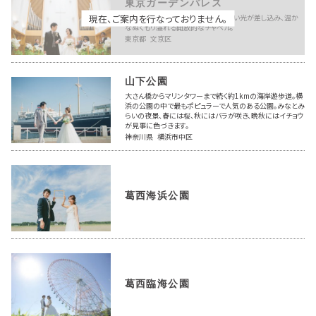
東京ガーデンパレス
現在、ご案内を行なっておりません。
天井高のある広々とした空間に明るい光が差し込み、温か
なぬくもり溢れる開放的なチャペル。
東京都 文京区
山下公園
大さん橋からマリンタワーまで続く約1kmの海岸遊歩道。横
浜の公園の中で最もポピュラーで人気のある公園。みなとみ
らいの夜景、春には桜、秋にはバラが咲き、晩秋にはイチョウ
が見事に色づきます。
神奈川県 横浜市中区
葛西海浜公園
葛西臨海公園