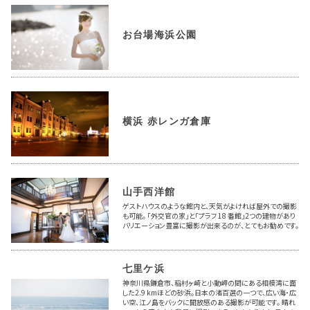
お台場海浜公園
横浜 赤レンガ倉庫
山手西洋館
ゲストハウスのような館内と、天気がよければ屋外での撮影
も可能。 「外交官の家」と「プラフ 18 番館」2つの建物があり
バリエーション豊富に撮影が出来るのが、とてもお勧めです。
七里ケ浜
神奈川県鎌倉市、稲村ヶ崎と小動岬の間にある相模湾に面
した2.9 kmほどの砂浜。日本の渚百選の一つで、広い海・広
い空、江ノ島をバックに開放感のある撮影が可能です。 晴れ