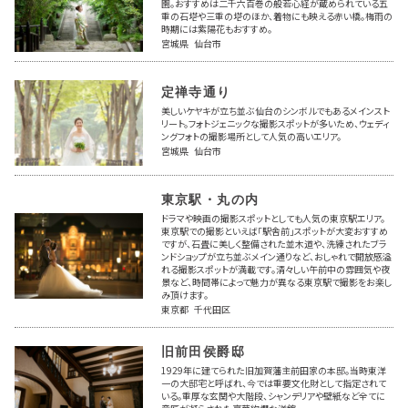
園。おすすめは二千六百巻の般若心経が蔵められている五
重の石塔や三重の塔のほか、着物にも映える赤い橋。梅雨の
時期には紫陽花もおすすめ。
宮城県 仙台市
定禅寺通り
美しいケヤキが立ち並ぶ仙台のシンボルでもあるメインスト
リート。フォトジェニックな撮影スポットが多いため、ウェディ
ングフォトの撮影場所として人気の高いエリア。
宮城県 仙台市
東京駅・丸の内
ドラマや映画の撮影スポットとしても人気の東京駅エリア。
東京駅での撮影といえば「駅舎前」スポットが大変おすすめ
ですが、石畳に美しく整備された並木道や、洗練されたブラ
ンドショップが立ち並ぶメイン通りなど、おしゃれで開放感溢
れる撮影スポットが満載です。清々しい午前中の雰囲気や夜
景など、時間帯によって魅力が異なる東京駅で撮影をお楽し
み頂けます。
東京都 千代田区
旧前田侯爵邸
1929年に建てられた旧加賀藩主前田家の本邸。当時東洋
一の大邸宅と呼ばれ、今では重要文化財として指定されて
いる。重厚な玄関や大階段、シャンデリアや壁紙など全てに