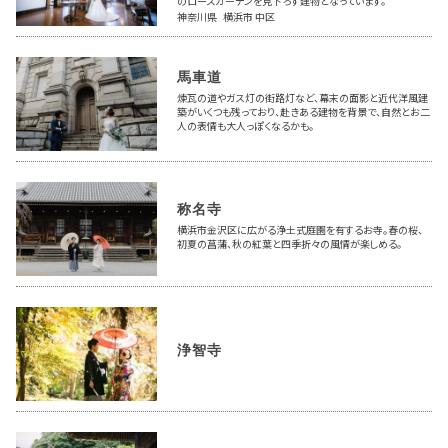
のローズガーデンを見下ろす建物となっています。
神奈川県 横浜市 中区
馬車道
煉瓦の道やガス灯の街路灯など、幕末の面影と近代洋風建
築がいくつも残っており、赴きある建物を背景で、自然とお二
人の表情も大人っぽくなるかも。
称名寺
横浜市金沢区に広がる浄土式庭園を有するお寺。春の桜、
初夏の菖蒲、秋の紅葉と四季折々の風情が楽しめる。
浄智寺