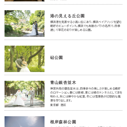
港の見える丘公園
横浜港を見渡せる小高い丘にあり、横浜ベイブリッジを望む
絶好のビューポイント。横浜でも有数のパラの名所で、四季
通じて草花の彩りが楽しめる公園。
砧公園
青山銀杏並木
神宮外苑の銀杏並木は、四季折々の美しさが楽しめる絶好
のロケーション。春には新緑、夏には緑のトンネルとして涼を
味わえ、秋には鮮やかな紅葉、冬には雪景色が幻想的な風
景を作り出します。
東京都 港区
根岸森林公園