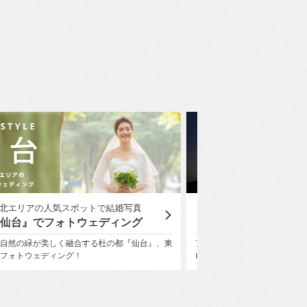
浜エリアのフォトウェディング・前撮り特集
ユミカツラ
『横浜』でフォトウェディング。
YUMI KATSUR
ウェディング・前撮りで人気のエリア『横浜』にク
桂 由美氏の美の哲学を受
アップしてその魅力を徹底紹介。
衣装で、世界にひとつし