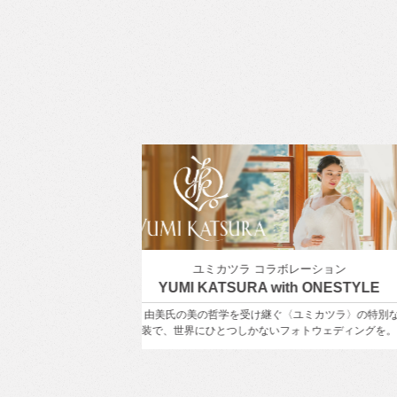
ボレーション
東京を満喫
ith ONESTYLE
東京周遊フォトウェディング
ぐ〈ユミカツラ〉の特別な
東京の街並み、公園や海辺などを組み合わせて前撮
フォトウェディングを。
ォトウェディング！もちろん１箇所でも撮影OK！