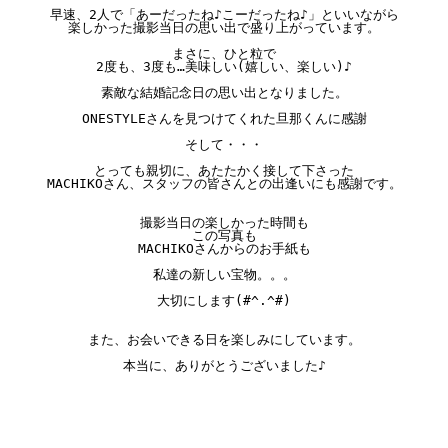
早速、2人で「あーだったね♪こーだったね♪」といいながら

楽しかった撮影当日の思い出で盛り上がっています。

まさに、ひと粒で

2度も、3度も…美味しい(嬉しい、楽しい)♪

素敵な結婚記念日の思い出となりました。

ONESTYLEさんを見つけてくれた旦那くんに感謝

そして・・・

とっても親切に、あたたかく接して下さった

MACHIKOさん、スタッフの皆さんとの出逢いにも感謝です。

撮影当日の楽しかった時間も

この写真も

MACHIKOさんからのお手紙も

私達の新しい宝物。。。

大切にします(#^.^#)

また、お会いできる日を楽しみにしています。

本当に、ありがとうございました♪