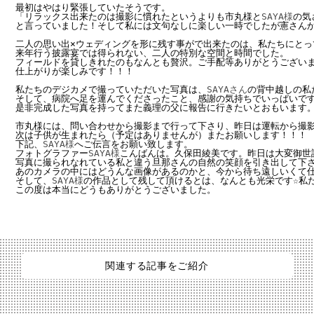
最初はやはり緊張していたそうです。

「リラックス出来たのは撮影に慣れたというよりも市丸様と
SAYA様
の気
と言っていました！そして私には文句なしに楽しい一時でしたが憲さんか
二人の思い出×ウェディングを形に残す事がで出来たのは、私たちにとっ
来年行う披露宴では得られない、二人の特別な空間と時間でした。

フィールドを貸しきれたのもなんとも贅沢。ご手配等ありがとうございま
仕上がりが楽しみです！！！

私たちのデジカメで撮っていただいた写真は、
SAYAさん
の背中越しの私
そして、病院へ足を運んでくださったこと、感謝の気持ちでいっぱいです
是非完成した写真を持ってまた義理の父に報告に行きたいとおもいます。
市丸様には、問い合わせから撮影まで行って下さり、昨日は運転から撮
次は子供が生まれたら（予定はありませんが）またお願いします！！！
下記、
SAYA様
へご伝言をお願い致します。
フォトグラファー
SAYA様
こんばんは。久保田綾美です。昨日は大変御世
写真に撮られなれている私と違う旦那さんの自然の笑顔を引き出して下さ
あのカメラの中にはどうんな画像があるのかと、今から待ち遠しいくて
そして、
SAYA様
の作品として残して頂けるとは、なんとも光栄です☆私た
この度は本当にどうもありがとうございました。
関連する記事をご紹介