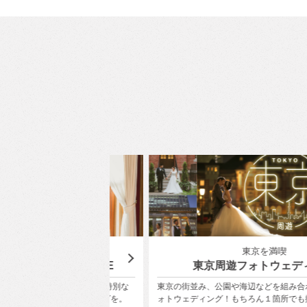
ボレーション
東京を満喫
ith ONESTYLE
東京周遊フォトウェディング
ぐ〈ユミカツラ〉の特別な
東京の街並み、公園や海辺などを組み合わせて前撮
フォトウェディングを。
ォトウェディング！もちろん１箇所でも撮影OK！