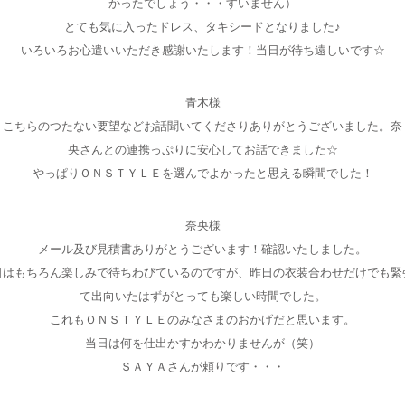
かったでしょう・・・すいません）
とても気に入ったドレス、タキシードとなりました♪
いろいろお心遣いいただき感謝いたします！当日が待ち遠しいです☆
青木様
こちらのつたない要望などお話聞いてくださりありがとうございました。奈
央さんとの連携っぷりに安心してお話できました☆
やっぱりＯＮＳＴＹＬＥを選んでよかったと思える瞬間でした！
奈央様
メール及び見積書ありがとうございます！確認いたしました。
日はもちろん楽しみで待ちわびているのですが、昨日の衣装合わせだけでも緊
て出向いたはずがとっても楽しい時間でした。
これもＯＮＳＴＹＬＥのみなさまのおかげだと思います。
当日は何を仕出かすかわかりませんが（笑）
ＳＡＹＡさんが頼りです・・・