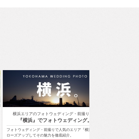
浜エリアのフォトウェディング・前撮り特集
ユミカツラ
『横浜』でフォトウェディング。
YUMI KATSUR
ウェディング・前撮りで人気のエリア『横浜』にク
桂 由美氏の美の哲学を受
アップしてその魅力を徹底紹介。
衣装で、世界にひとつし