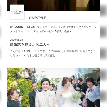
ONESTYLE
CATEGORY）
NEWS
/
フォトウェディング
/
結婚式スナップ
/
エンゲージ
メントフォト
/
ウェディングムービー
/
挙式・会食
/
2020.06.19
結婚式を控えたお二人へ
こんにちは！ONESTYLEです。 この時期らしい雨模様の日が増えてきま
したね・・・ たまに覗く晴れ間が嬉し...