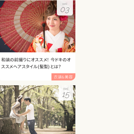
vol.
03
和装の前撮りにオススメ！ 今ドキのオ
ススメヘアスタイル(髪型)とは？
衣装&美容
vol.
15