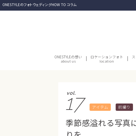
ONESTYLEのフォトウェディングHOW TO コラム
ONESTYLEの想い
ロケーションフォト
ス
about us
location
vol.
17
アイテム
前撮り
季節感溢れる写真
りを