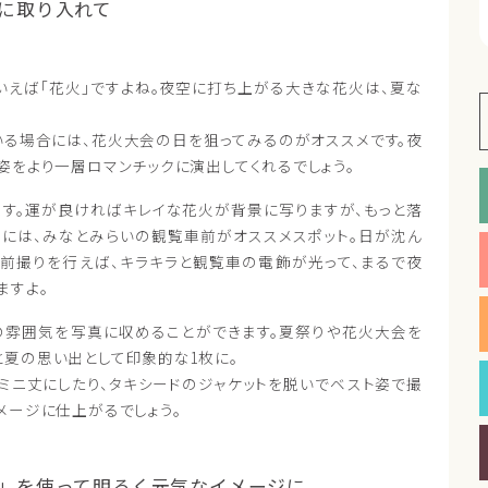
に取り入れて
いえば「花火」ですよね。夜空に打ち上がる大きな花火は、夏な
いる場合には、花火大会の日を狙ってみるのがオススメです。夜
姿をより一層ロマンチックに演出してくれるでしょう。
す。運が良ければキレイな花火が背景に写りますが、もっと落
ルには、みなとみらいの観覧車前がオススメスポット。日が沈ん
前撮りを行えば、キラキラと観覧車の電飾が光って、まるで夜
ますよ。
の雰囲気を写真に収めることができます。夏祭りや花火大会を
と夏の思い出として印象的な1枚に。
ミニ丈にしたり、タキシードのジャケットを脱いでベスト姿で撮
メージに仕上がるでしょう。
」を使って明るく元気なイメージに