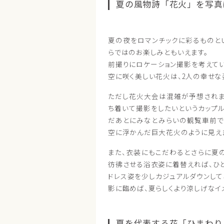
夏の風物詩「花火」を写真
夏の夜をロマンチックに彩るものと
らではのお楽しみともいえます。
前撮りにロケーション撮影を考えて
空に咲く美しい花火は、2人の幸せな
ただし花火大会は混雑が予想されま
ち着いて撮影をしたいというカップ
だあとにみなとみらいの観覧車前で
空に浮かんだ巨大花火のように見え
また、衣装にもこだわるとさらに夏
彷彿させる浴衣姿に着替えれば、ひ
ドレス姿を少しカジュアルダウンして
影に臨めば、夏らしくより涼しげなイ
夏を代表する花「ひまわり