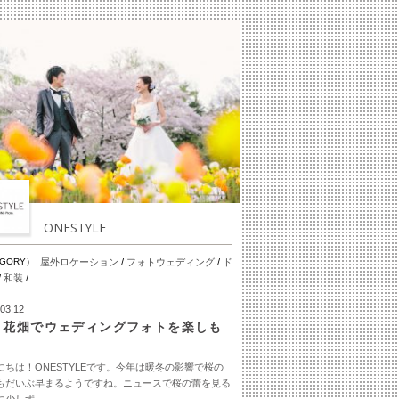
ONESTYLE
EGORY）
屋外ロケーション
/
フォトウェディング
/
ド
/
和装
/
03.12
！花畑でウェディングフォトを楽しも
♬
にちは！ONESTYLEです。今年は暖冬の影響で桜の
もだいぶ早まるようですね。ニュースで桜の蕾を見る
少しず...