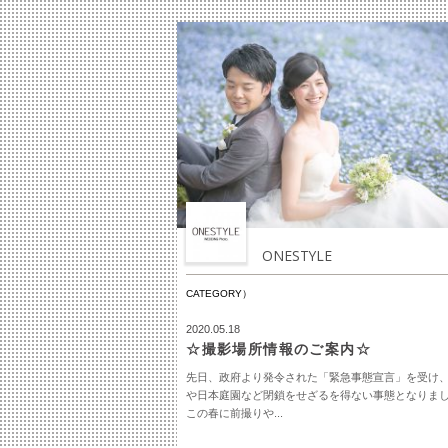
ONESTYLE
CATEGORY）
2020.05.18
☆撮影場所情報のご案内☆
先日、政府より発令された「緊急事態宣言」を受け
や日本庭園など閉鎖をせざるを得ない事態となりま
この春に前撮りや...