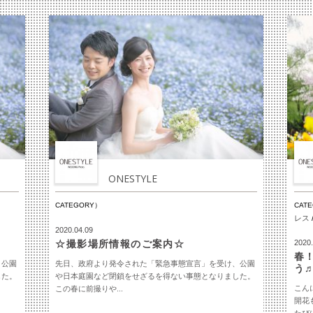
ONESTYLE
CATEGORY）
CAT
レス
2020.04.09
☆撮影場所情報のご案内☆
2020.
春
、公園
先日、政府より発令された「緊急事態宣言」を受け、公園
う
した。
や日本庭園など閉鎖をせざるを得ない事態となりました。
こん
この春に前撮りや...
開花
たびに