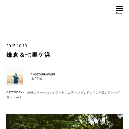
Menu
2015.10.10
鎌倉＆七里ケ浜
PHOTOGRAPHER
IKEDA
CATEGORY）
屋外ロケーション
/
フォトウェディング
/
ドレス
/
和装
/
フォトグ
ラファー
/