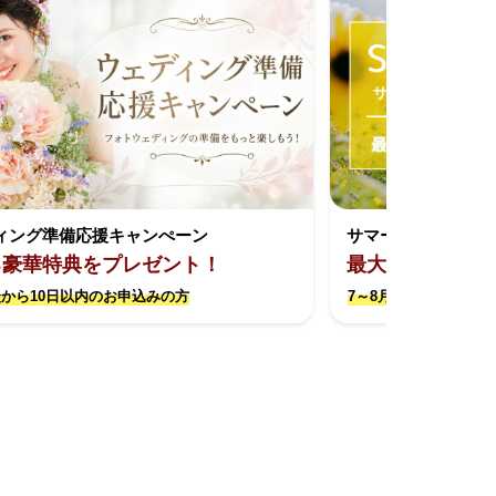
ィング準備応援キャンぺーン
サマーキャンペー
る豪華特典をプレゼント！
最大約17万円お
から10日以内のお申込みの方
7～8月撮影限定