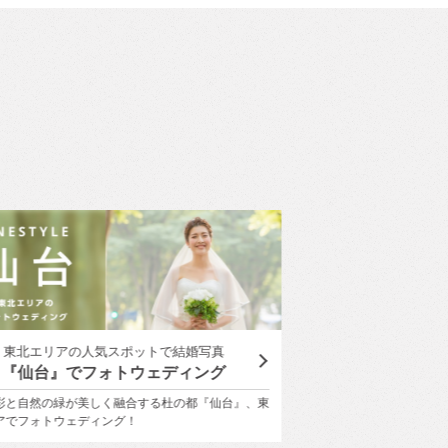
浜エリアのフォトウェディング・前撮り特集
ユミカツラ
『横浜』でフォトウェディング。
YUMI KATSUR
ウェディング・前撮りで人気のエリア『横浜』にク
桂 由美氏の美の哲学を受
アップしてその魅力を徹底紹介。
衣装で、世界にひとつし