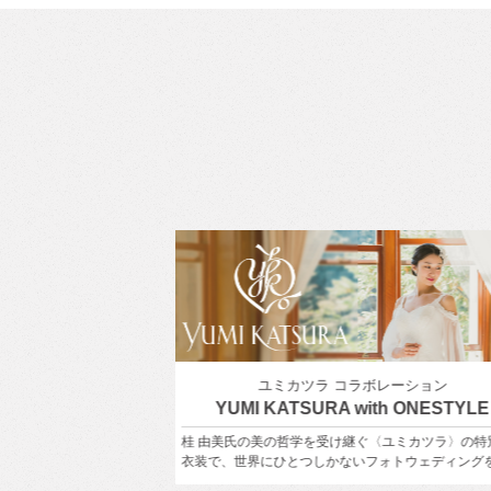
ボレーション
東京を満喫
ith ONESTYLE
東京周遊フォトウェディング
ぐ〈ユミカツラ〉の特別な
東京の街並み、公園や海辺などを組み合わせて前撮
フォトウェディングを。
ォトウェディング！もちろん１箇所でも撮影OK！