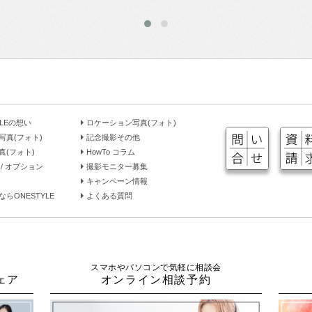
YLEの想い
ロケーション写真(フォト)
写真(フォト)
記念撮影その他
真(フォト)
HowTo コラム
/ オプション
撮影モニター募集
キャンペーン情報
らONESTYLE
よくある質問
スマホやパソコンで気軽に相談会
ェア
オンライン相談予約