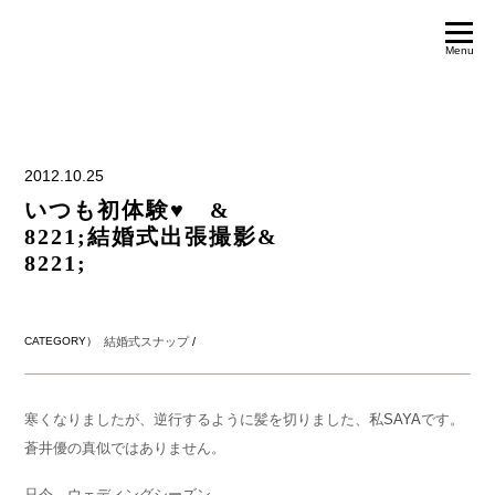
Menu
2012.10.25
いつも初体験♥ &
8221;結婚式出張撮影&
8221;
CATEGORY）
結婚式スナップ
/
寒くなりましたが、逆行するように髪を切りました、私
SAYA
です。
蒼井優の真似ではありません。
只今、ウェディングシーズン。