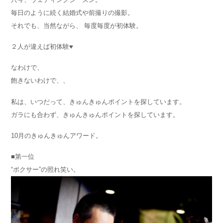
毎日のように続く結婚式や前撮りの撮影。
それでも、当然ながら、 毎度毎度が初体験。
２人が違えば初体験♥
なわけで、
飽きないわけで、、
私は、いつだって、きゅんきゅんポイントを探しています。
ガラにも合わず、きゅんきゅんポイントを探しています。
10月のきゅんきゅんアワード。
■第一位
“ボクサー”の照れ笑い。