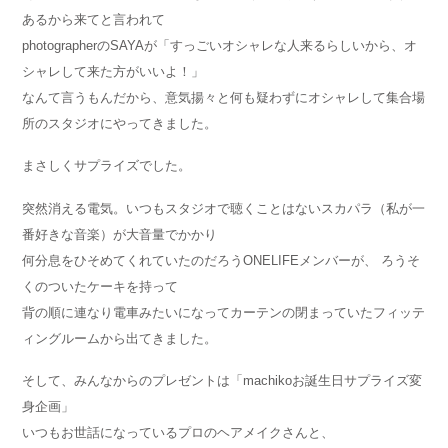
あるから来てと言われて
photographerのSAYAが「すっごいオシャレな人来るらしいから、オ
シャレして来た方がいいよ！」
なんて言うもんだから、意気揚々と何も疑わずにオシャレして集合場
所のスタジオにやってきました。
まさしくサプライズでした。
突然消える電気。いつもスタジオで聴くことはないスカパラ（私が一
番好きな音楽）が大音量でかかり
何分息をひそめてくれていたのだろうONELIFEメンバーが、 ろうそ
くのついたケーキを持って
背の順に連なり電車みたいになってカーテンの閉まっていたフィッテ
ィングルームから出てきました。
そして、みんなからのプレゼントは「machikoお誕生日サプライズ変
身企画」
いつもお世話になっているプロのヘアメイクさんと、