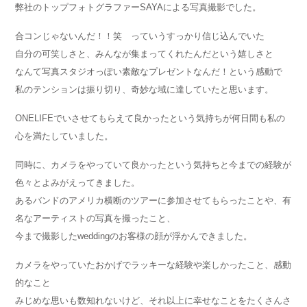
弊社のトップフォトグラファーSAYAによる写真撮影でした。
合コンじゃないんだ！！笑 っていうすっかり信じ込んでいた
自分の可笑しさと、みんなが集まってくれたんだという嬉しさと
なんて写真スタジオっぽい素敵なプレゼントなんだ！という感動で
私のテンションは振り切り、奇妙な域に達していたと思います。
ONELIFEでいさせてもらえて良かったという気持ちが何日間も私の
心を満たしていました。
同時に、カメラをやっていて良かったという気持ちと今までの経験が
色々とよみがえってきました。
あるバンドのアメリカ横断のツアーに参加させてもらったことや、有
名なアーティストの写真を撮ったこと、
今まで撮影したweddingのお客様の顔が浮かんできました。
カメラをやっていたおかげでラッキーな経験や楽しかったこと、感動
的なこと
みじめな思いも数知れないけど、それ以上に幸せなことをたくさんさ