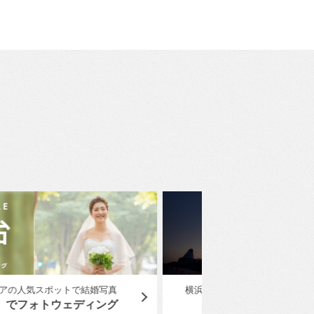
浜エリアのフォトウェディング・前撮り特集
ユミカツラ
『横浜』でフォトウェディング。
YUMI KATSUR