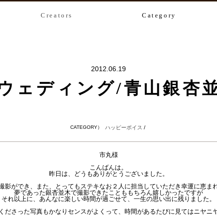
Creators
Category
2012.06.19
ウェディング/青山銀杏
CATEGORY）
ハッピーボイス
/
市丸様

こんばんは。

昨日は、どうもありがとうございました。

撮影ができ、また、とってもステキなお２人に担当していただき幸運に恵まれ
夢であった銀杏並木で撮影できたことももちろん嬉しかったですが

それ以上に、あんなに楽しい時間が過ごせて、一生の思い出に残りました。

くださった写真もかなりセンスがよくって、時間があるたびに見てはニヤニヤ