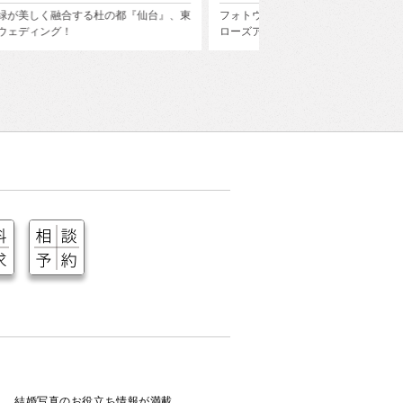
ウェディング・前撮りで人気のエリア『横浜』にク
桂 由美氏の美の哲学を受
アップしてその魅力を徹底紹介。
衣装で、世界にひとつし
結婚写真のお役立ち情報が満載