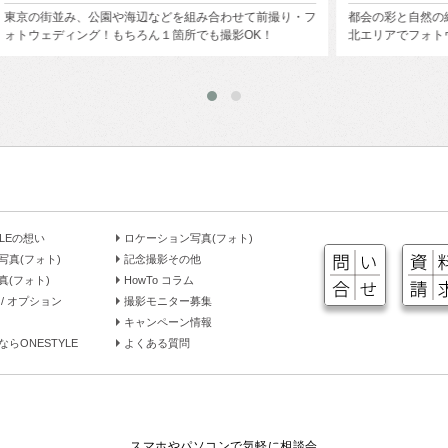
り・フ
都会の彩と自然の緑が美しく融合する杜の都『仙台』、東
フォト
北エリアでフォトウェディング！
ローズ
YLEの想い
ロケーション写真(フォト)
写真(フォト)
記念撮影その他
真(フォト)
HowTo コラム
/ オプション
撮影モニター募集
キャンペーン情報
らONESTYLE
よくある質問
スマホやパソコンで気軽に相談会