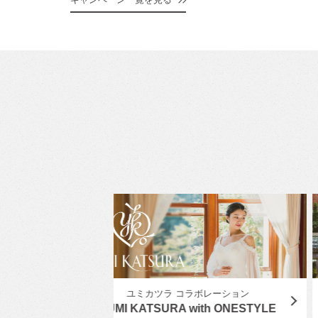
ボレーション
東京を満喫
ith ONESTYLE
東京周遊フォトウェディング