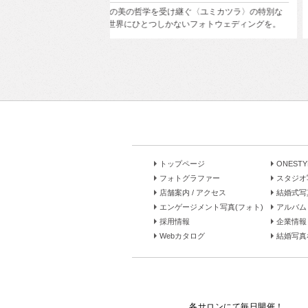
ぐ〈ユミカツラ〉の特別な
東京の街並み、公園や海辺などを組み合わせて前撮
フォトウェディングを。
ォトウェディング！もちろん１箇所でも撮影OK！
トップページ
ONEST
フォトグラファー
スタジオ
店舗案内 / アクセス
結婚式写
エンゲージメント写真(フォト)
アルバム 
採用情報
企業情報
Webカタログ
結婚写真な
各サロンにて毎日開催！