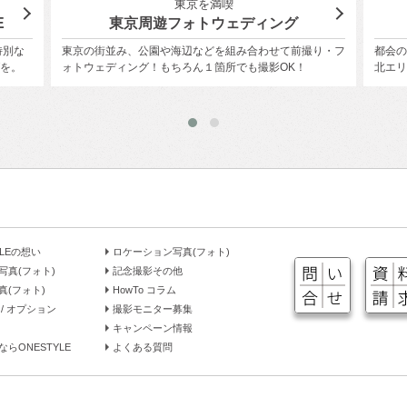
東北エリアの人気スポットで結婚写真
『仙台』でフォトウェディング
撮り・フ
都会の彩と自然の緑が美しく融合する杜の都『仙台』、東
フォ
！
北エリアでフォトウェディング！
ロー
YLEの想い
ロケーション写真(フォト)
写真(フォト)
記念撮影その他
真(フォト)
HowTo コラム
/ オプション
撮影モニター募集
キャンペーン情報
らONESTYLE
よくある質問