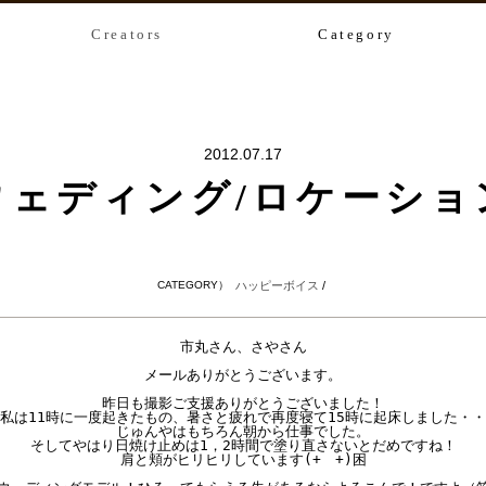
Creators
Category
2012.07.17
ウェディング/ロケーショ
CATEGORY）
ハッピーボイス
/
市丸さん、さやさん

メールありがとうございます。

昨日も撮影ご支援ありがとうございました！

私は11時に一度起きたもの、暑さと疲れで再度寝て15時に起床しました・・
じゅんやはもちろん朝から仕事でした。

そしてやはり日焼け止めは1，2時間で塗り直さないとだめですね！

肩と頬がヒリヒリしています(+　+)困
