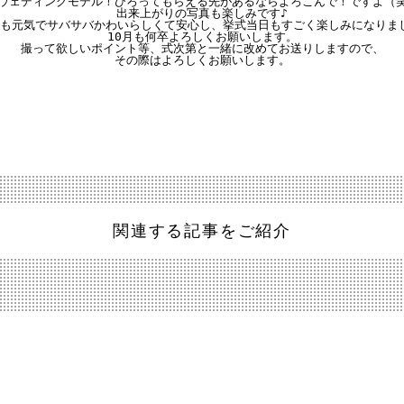
ウェディングモデル！ひろってもらえる先があるならよろこんで！ですよ（笑
出来上がりの写真も楽しみです♪

さんも元気でサバサバかわいらしくて安心し、挙式当日もすごく楽しみになりまし
10月も何卒よろしくお願いします。

撮って欲しいポイント等、式次第と一緒に改めてお送りしますので、

その際はよろしくお願いします。
関連する記事をご紹介