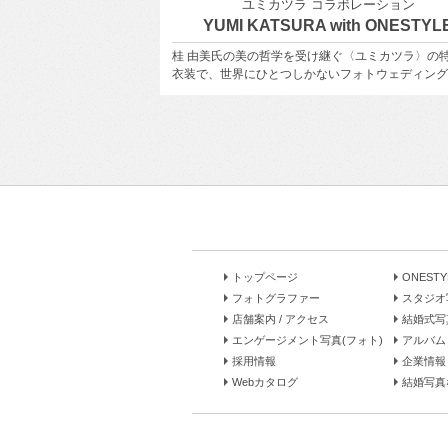
ラボレーション
東京を満喫
with ONESTYLE
東京周遊フォトウェディング
継ぐ〈ユミカツラ〉の特別な
東京の街並み、公園や海辺などを組み合わせて前
いフォトウェディングを。
ォトウェディング！もちろん１箇所でも撮影OK
トップページ
ONEST
フォトグラファー
スタジオ
店舗案内 / アクセス
結婚式写
エンゲージメント写真(フォト)
アルバム 
採用情報
企業情報
Webカタログ
結婚写真な