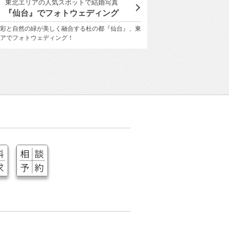
横浜エリアのフォトウェディング・前撮り特集
ユミカツ
『横浜』でフォトウェディング。
YUMI KATSU
トウェディング・前撮りで人気のエリア『横浜』にク
桂 由美氏の美の哲学を
ズアップしてその魅力を徹底紹介。
衣装で、世界にひとつ