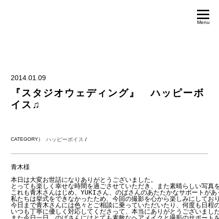
Menu
2014.01.09
『スタジオウェディング』 ハッピーボ
イス♫
CATEGORY）
ハッピーボイス
/
青木様

本日は大変お世話になりありがとうございました。

とっても楽しく幸せな時間を過ごさせていただき、また素晴らしい写真を
これも青木さんはじめ、YUKIさん、のばさんのあたたかなサポートがあ
私たちは挙式をできなかったため、今回の撮影を心から楽しみにしており
今日まで青木さんには色々とご相談に乗っていただいたり、何度も日程の
いつも丁寧に優しく対応してくださって、本当にありがとうございました
また今日一日、のばさんにはとても素敵なヘアメイクと撮影のサポートを