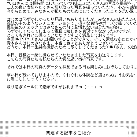
YUKIさんには長時間にわたっていつも以上にたくさんの写真を撮影をし
二人の良い表情をたくさん切り取った写真を撮っていただき、心から感謝
今あらためて、みなさんが私たちのためにしてくださったことを思い返し
はじめは恥ずかしかったり戸惑いもありましたが、みなさんのあたたかい
雑誌の中のようなシチュエーションで、様々な表情やポーズで撮っていた
撮影後のチェックではみなさんの前で見慣れない自分たちの姿に

恥ずかしくなってしまって素直に嬉しさを表現できなかったのですが、

とってもきれいに撮っていただけてすごく満足しております。

今回ONESTYLEさんにお願いすることができて、そして素敵なあたた
青木さんはじめみなさま、本当に色々とありがとうございました。

どうか、本日一生懸命撮影のために尽くしてくださったYUKIさん、のば
本日、皆様と一緒に撮らせていただきました写真をお送りします。

こちらの写真たちも私たちの大切な思い出の写真です。

それでは本日の写真のデータを拝見できる日も楽しみにお待ちしておりま
寒い日が続いておりますので、くれぐれも体調など崩されぬようお気をつ
お過ごしになってください。

取り急ぎメールにて恐縮ですがお礼までｍ（－－）ｍ
関連する記事をご紹介