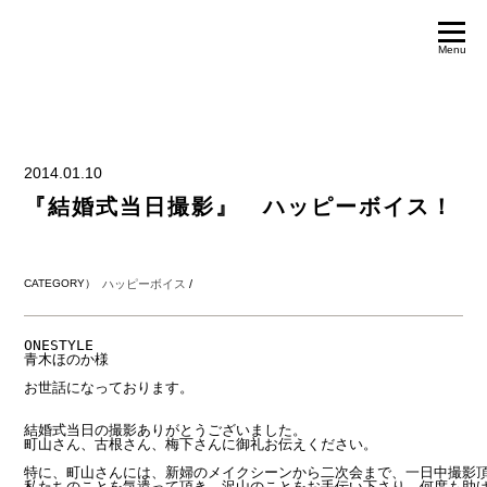
Menu
2014.01.10
『結婚式当日撮影』 ハッピーボイス！
CATEGORY）
ハッピーボイス
/
ONESTYLE

青木ほのか様

お世話になっております。

結婚式当日の撮影ありがとうございました。

町山さん、古根さん、梅下さんに御礼お伝えください。

特に、町山さんには、新婦のメイクシーンから二次会まで、一日中撮影頂
私たちのことを気遣って頂き、沢山のことをお手伝い下さり、何度も助け