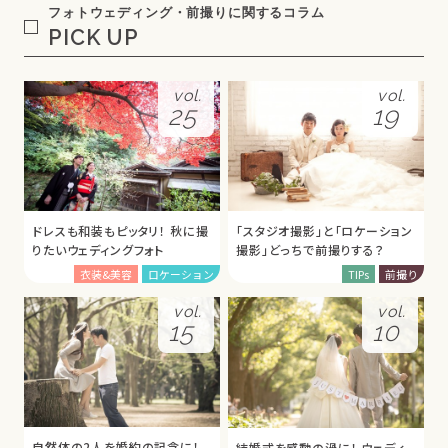
フォトウェディング・前撮りに関するコラム
PICK UP
vol.
vol.
25
19
ドレスも和装もピッタリ！ 秋に撮
「スタジオ撮影」と「ロケーション
りたいウェディングフォト
撮影」どっちで前撮りする？
衣装&美容
ロケーション
TIPs
前撮り
vol.
vol.
15
10
自然体の2人を婚約の記念に！
結婚式を感動の渦に！ ウェディ