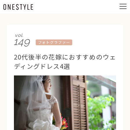
ュ
メ
ー
ニ
ュ
ー
vol.
149
フォトグラファー
20代後半の花嫁におすすめのウェ
ディングドレス4選