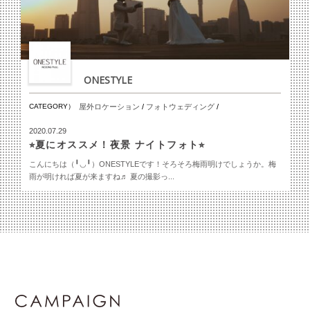
ONESTYLE
CATEGORY）
屋外ロケーション
/
フォトウェディング
/
2020.07.29
⭐︎夏にオススメ！夜景 ナイトフォト⭐︎
こんにちは（╹◡╹）ONESTYLEです！そろそろ梅雨明けでしょうか。梅
雨が明ければ夏が来ますね♬ 夏の撮影っ...