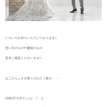
いろいろお持ちいただいております❕❕
思い出のものや趣味のもの
是非ご相談くださいませ❕❕
お二人らしさを取り入れた
１
枚を・・・
ONESTYLEでした( ´ ▽ ` )♪