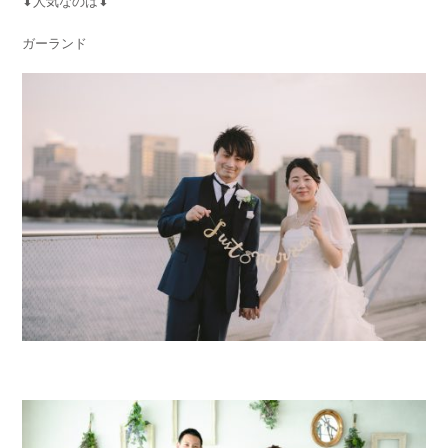
⬇︎人気なのは⬇︎
ガーランド