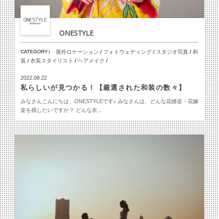
ONESTYLE
CATEGORY）
屋外ロケーション
/
フォトウェディング
/
スタジオ写真
/
和
装
/
衣装スタイリスト
/
ヘアメイク
/
2022.08.22
私らしいが見つかる！【厳選された和装の数々】
みなさんこんにちは、ONESTYLEです♪ みなさんは、どんな花婿姿・花嫁
姿を残したいですか？ どんな衣...