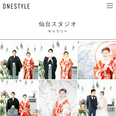
ュ
メ
ー
ニ
ュ
ー
仙台スタジオ
ギャラリー