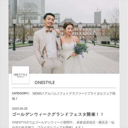
ONESTYLE
CATEGORY）
NEWS
/
アルバム
/
フォトグラファー
/
ブライダルフェア情
報
/
2023.04.28
ゴールデンウィークグランドフェスタ開催！！
ONESTYLEではゴールデンウィーク期間中、 表参道原宿店・横浜店・仙
台店の全店舗で、ブライダルフェアを開催します！...