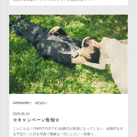
CATEGORY）
NEWS
/
2020.05.10
☆キャンペーン告知☆
こんにちは！ONESTYLEです♪結婚式が延期になってしまい、結婚式をす
る予定だった日を写真で素敵な一日にしたい！前撮り...