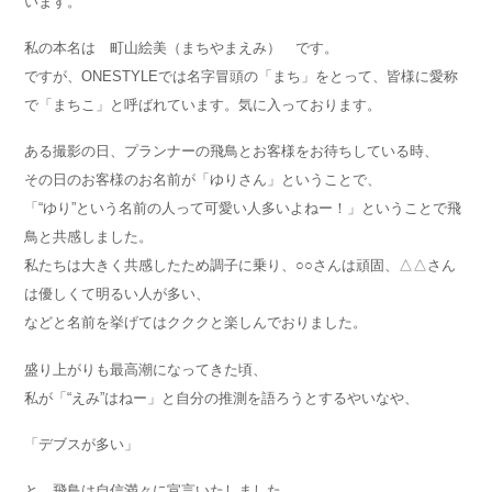
います。
私の本名は 町山絵美（まちやまえみ） です。
ですが、ONESTYLEでは名字冒頭の「まち」をとって、皆様に愛称
で「まちこ」と呼ばれています。気に入っております。
ある撮影の日、プランナーの飛鳥とお客様をお待ちしている時、
その日のお客様のお名前が「ゆりさん」ということで、
「“ゆり”という名前の人って可愛い人多いよねー！」ということで飛
鳥と共感しました。
私たちは大きく共感したため調子に乗り、○○さんは頑固、△△さん
は優しくて明るい人が多い、
などと名前を挙げてはクククと楽しんでおりました。
盛り上がりも最高潮になってきた頃、
私が「“えみ”はねー」と自分の推測を語ろうとするやいなや、
「デブスが多い」
と、飛鳥は自信満々に宣言いたしました。