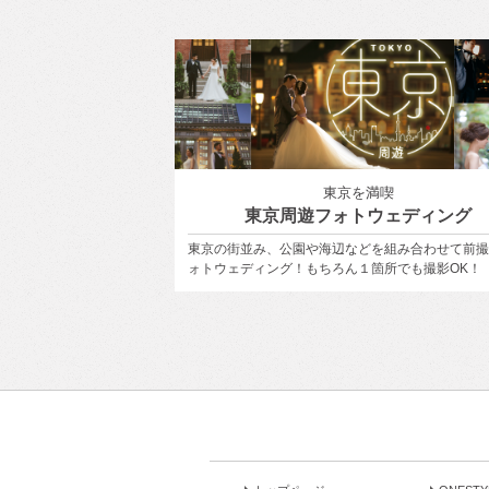
ボレーション
東京を満喫
ith ONESTYLE
東京周遊フォトウェディング
ぐ〈ユミカツラ〉の特別な
東京の街並み、公園や海辺などを組み合わせて前撮
フォトウェディングを。
ォトウェディング！もちろん１箇所でも撮影OK！