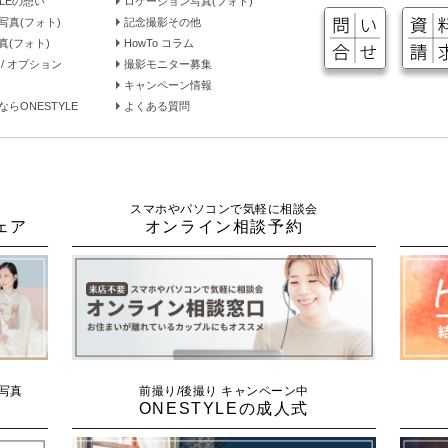
YLEの想い
ロケーション写真(フォト)
写真(フォト)
記念撮影その他
真(フォト)
HowTo コラム
/ オプション
撮影モニター募集
キャンペーン情報
らONESTYLE
よくある質問
スマホやパソコンで気軽に相談会
ェア
オンライン相談予約
念写真
前撮り/後撮り キャンペーン中
ONESTYLEの成人式