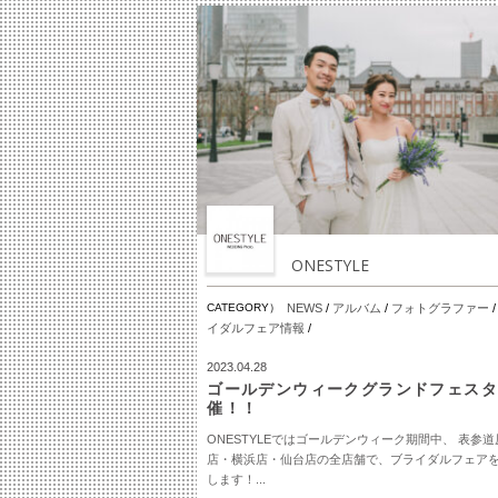
ONESTYLE
CATEGORY）
NEWS
/
アルバム
/
フォトグラファー
イダルフェア情報
/
2023.04.28
ゴールデンウィークグランドフェス
催！！
ONESTYLEではゴールデンウィーク期間中、 表参道
店・横浜店・仙台店の全店舗で、ブライダルフェア
します！...