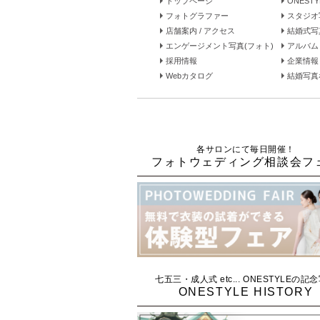
トップページ
ONEST
フォトグラファー
スタジオ
店舗案内 / アクセス
結婚式写
エンゲージメント写真(フォト)
アルバム 
採用情報
企業情報
Webカタログ
結婚写真な
各サロンにて毎日開催！
フォトウェディング相談会フ
七五三・成人式 etc... ONESTYLEの記
ONESTYLE HISTORY