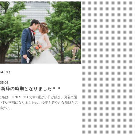
EGORY）
05.06
＊新緑の時期となりました＊＊
にちは！ONESTYLEです♪暖かい日が続き、薄着で過
やすい季節になりましたね。今年も鮮やかな新緑と共
がで...