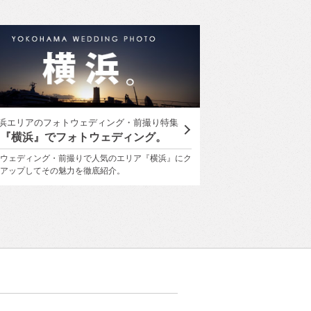
浜エリアのフォトウェディング・前撮り特集
ユミカツラ
『横浜』でフォトウェディング。
YUMI KATSUR
ウェディング・前撮りで人気のエリア『横浜』にク
桂 由美氏の美の哲学を受
アップしてその魅力を徹底紹介。
衣装で、世界にひとつし