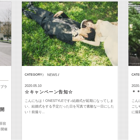
CATEGORY）
NEWS
/
CAT
2020.05.10
2020.
/
ブラ
☆キャンペーン告知☆
＊
こんにちは！ONESTYLEです♪結婚式が延期になってしま
こん
い、結婚式をする予定だった日を写真で素敵な一日にした
ごし
タ開
い！前撮り...
に撮影
原宿
を開催