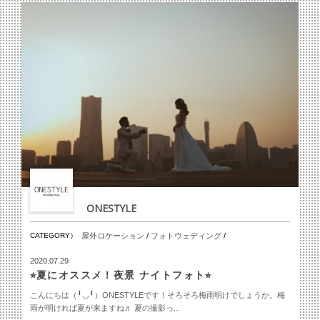
ONESTYLE
CATEGORY）
屋外ロケーション
/
フォトウェディング
/
2020.07.29
⭐︎夏にオススメ！夜景 ナイトフォト⭐︎
こんにちは（╹◡╹）ONESTYLEです！そろそろ梅雨明けでしょうか。梅
雨が明ければ夏が来ますね♬ 夏の撮影っ...