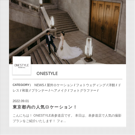
ONESTYLE
CATEGORY）
NEWS
/
屋外ロケーション
/
フォトウェディング
/
洋館
/
ド
レス
/
和装
/
プランナー
/
ヘアメイク
/
フォトグラファー
/
2022.09.01
東京都内の人気ロケーション！
こんにちは！ ONESTYLE表参道店です。 本日は、表参道店で人気の撮影
プランをご紹介いたします！ フォ...