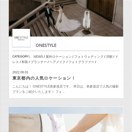
ONESTYLE
CATEGORY）
NEWS
/
屋外ロケーション
/
フォトウェディング
/
洋館
/
ド
レス
/
和装
/
プランナー
/
ヘアメイク
/
フォトグラファー
/
2022.09.01
東京都内の人気ロケーション！
こんにちは！ ONESTYLE表参道店です。 本日は、表参道店で人気の撮影
プランをご紹介いたします！ フォ...