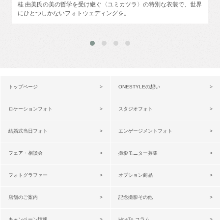
桂 由美氏の美の哲学を受け継ぐ〈ユミカツラ〉の特別な衣装で、世界
にひとつしかないフォトウェディングを。
トップページ
ONESTYLEの想い
ロケーションフォト
スタジオフォト
結婚式当日フォト
エンゲージメントフォト
フェア・相談会
撮影モニター募集
フォトグラファー
オプション商品
店舗のご案内
記念撮影その他
キャンペーン情報
HowTo コラム