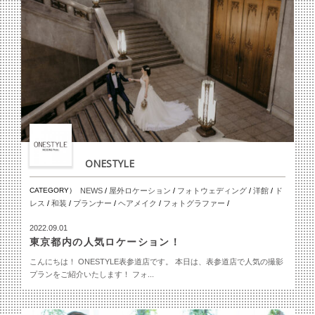
ONESTYLE
CATEGORY）
NEWS
/
屋外ロケーション
/
フォトウェディング
/
洋館
/
ド
レス
/
和装
/
プランナー
/
ヘアメイク
/
フォトグラファー
/
2022.09.01
東京都内の人気ロケーション！
こんにちは！ ONESTYLE表参道店です。 本日は、表参道店で人気の撮影
プランをご紹介いたします！ フォ...