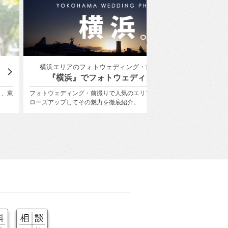
浜エリアのフォトウェディング・前撮り特集
ユミカツラ
『横浜』でフォトウェディング。
YUMI KATSUR
ウェディング・前撮りで人気のエリア『横浜』にク
桂 由美氏の美の哲学を受
アップしてその魅力を徹底紹介。
衣装で、世界にひとつし