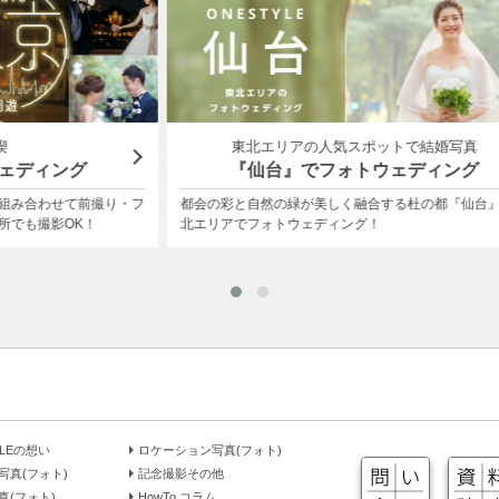
東北エリアの人気スポットで結婚写真
横
『仙台』でフォトウェディング
り・フ
都会の彩と自然の緑が美しく融合する杜の都『仙台』、東
フォト
北エリアでフォトウェディング！
ローズ
YLEの想い
ロケーション写真(フォト)
写真(フォト)
記念撮影その他
真(フォト)
HowTo コラム