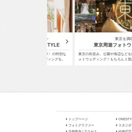
ボレーション
東京を満喫
ith ONESTYLE
東京周遊フォトウェディング
ぐ〈ユミカツラ〉の特別な
東京の街並み、公園や海辺などを組み合わせて前撮
フォトウェディングを。
ォトウェディング！もちろん１箇所でも撮影OK！
トップページ
ONEST
フォトグラファー
スタジオ
店舗案内 / アクセス
結婚式写