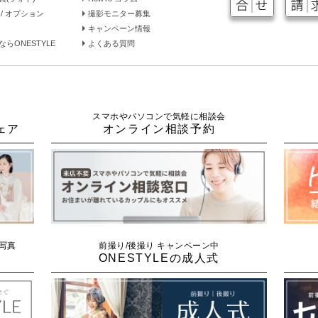
/ オプション
撮影モニター募集
キャンペーン情報
らONESTYLE
よくある質問
スマホやパソコンで気軽に相談会
ェア
オンライン相談予約
念写真
前撮り/後撮り キャンペーン中
ONESTYLEの成人式