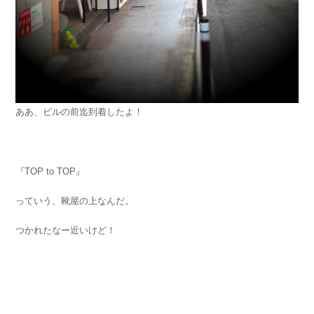
ああ、ビルの前迄到着したよ！
『TOP to TOP』
っていう、靴屋の上なんだ。
つかれたなー近いけど！