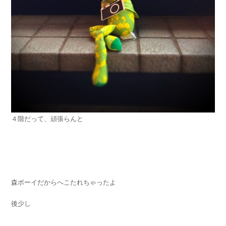
４階だって、頑張らんと
森ボーイだからへこたれちゃったよ
後少し