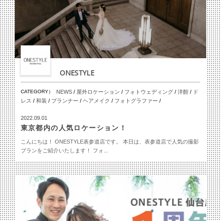
ONESTYLE
CATEGORY）
NEWS
/
屋外ロケーション
/
フォトウェディング
/
洋館
/
ド
レス
/
和装
/
プランナー
/
ヘアメイク
/
フォトグラファー
/
2022.09.01
東京都内の人気ロケーション！
こんにちは！ ONESTYLE表参道店です。 本日は、表参道店で人気の撮影
プランをご紹介いたします！ フォ...