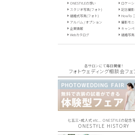
ONESTYLEの想い
ロケーシ
スタジオ写真(フォト)
記念撮影
結婚式写真(フォト)
HowTo
アルバム / オプション
撮影モニ
企業情報
キャンペ
Webカタログ
結婚写真な
各サロンにて毎日開催！
フォトウェディング相談会フェ
七五三・成人式 etc... ONESTYLEの記念
ONESTYLE HISTORY