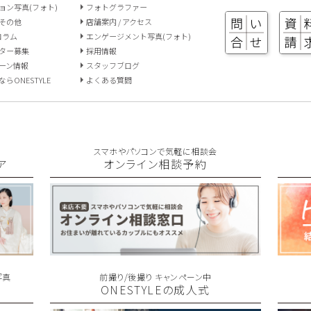
ョン写真(フォト)
フォトグラファー
その他
店舗案内 / アクセス
 コラム
エンゲージメント写真(フォト)
ター募集
採用情報
ーン情報
スタッフブログ
らONESTYLE
よくある質問
スマホやパソコンで気軽に相談会
ア
オンライン相談予約
写真
前撮り/後撮り キャンペーン中
ONESTYLEの成人式