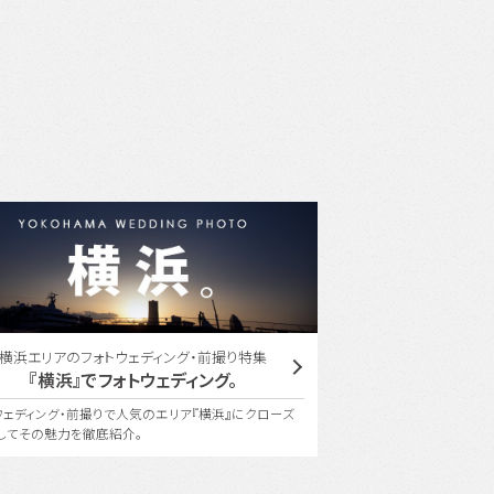
横浜エリアのフォトウェディング・前撮り特集
ユミカツラ
『横浜』でフォトウェディング。
YUMI KATSUR
ウェディング・前撮りで人気のエリア『横浜』にクローズ
桂 由美氏の美の哲学を受
してその魅力を徹底紹介。
で、世界にひとつしかないフ