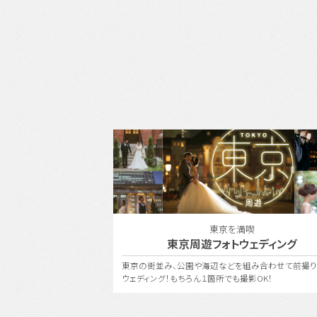
ボレーション
東京を満喫
ith ONESTYLE
東京周遊フォトウェディング
〈ユミカツラ〉の特別な衣装
東京の街並み、公園や海辺などを組み合わせて前撮り
ェディングを。
ウェディング！もちろん１箇所でも撮影OK！