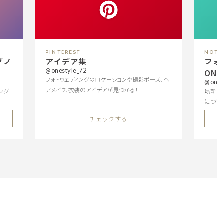
PINTEREST
NO
グノ
アイデア集
フ
@onestyle_72
O
フォトウェディングのロケーションや撮影ポーズ、ヘ
@on
アメイク、衣装のアイデアが見つかる！
ング
最新
につ
チェックする