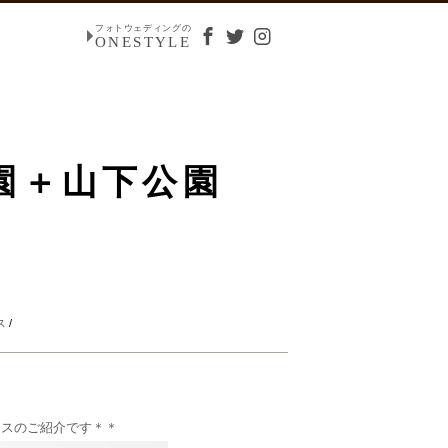
フォトウェディングの
ONESTYLE
園＋山下公園
ス
/
イスのご紹介です＊＊