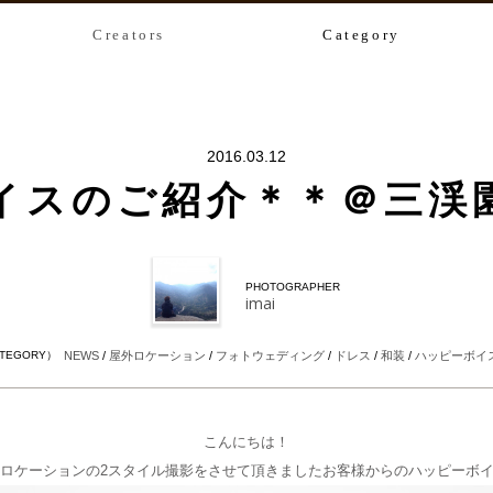
Creators
Category
2016.03.12
イスのご紹介＊＊＠三渓
PHOTOGRAPHER
imai
ATEGORY）
NEWS
/
屋外ロケーション
/
フォトウェディング
/
ドレス
/
和装
/
ハッピーボイ
こんにちは！
ロケーションの2スタイル撮影をさせて頂きましたお客様からのハッピーボ