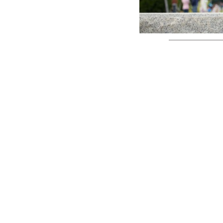
————————