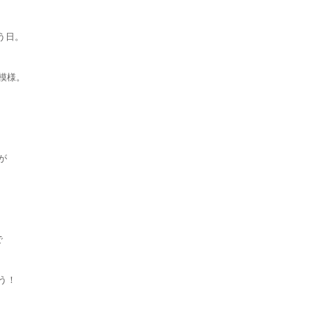
う日。
模様。
が
で
う！