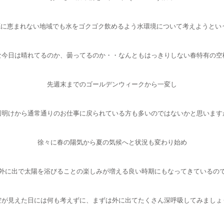
源に恵まれない地域でも水をゴクゴク飲めるよう水環境について考えようとい
な今日は晴れてるのか、曇ってるのか・・なんともはっきりしない春特有の空
先週末までのゴールデンウィークから一変し
週明けから通常通りのお仕事に戻られている方も多いのではないかと思います
徐々に春の陽気から夏の気候へと状況も変わり始め
外に出で太陽を浴びることの楽しみが増える良い時期にもなってきているの
空が見えた日には何も考えずに、まずは外に出てたくさん深呼吸してみましょ