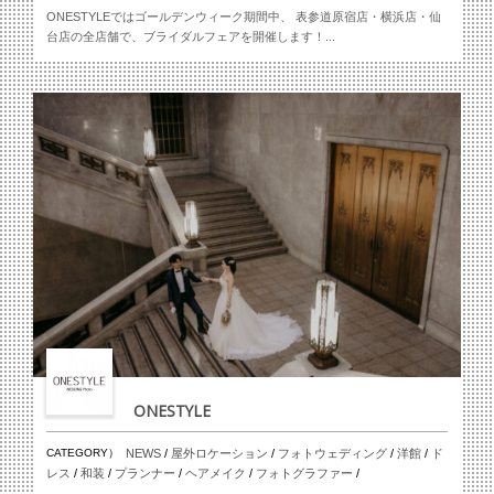
ONESTYLEではゴールデンウィーク期間中、 表参道原宿店・横浜店・仙
台店の全店舗で、ブライダルフェアを開催します！...
ONESTYLE
CATEGORY）
NEWS
/
屋外ロケーション
/
フォトウェディング
/
洋館
/
ド
レス
/
和装
/
プランナー
/
ヘアメイク
/
フォトグラファー
/