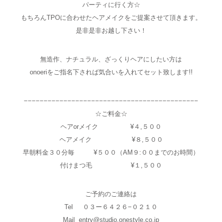
パーティに行く方☆
もちろんTPOに合わせたヘアメイクをご提案させて頂きます。
是非是非お越し下さい！
無造作、ナチュラル、ざっくりヘアにしたい方は
onoeriをご指名下されば気合いを入れてセット致します!!
−−−−−−−−−−−−−−−−−−−−−−−−−−−−−−−−−−−−−−−−−−−−
☆ご料金☆
ヘアorメイク ¥４,５００
ヘアメイク ¥８,５００
早朝料金３０分毎 ¥５００（AM９:００までのお時間）
付けまつ毛 ¥１,５００
ご予約のご連絡は
Tel ０３ー６４２６−０２１０
Mail entry@studio.onestyle.co.jp