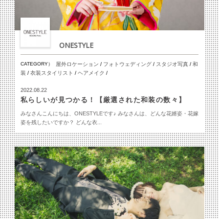
ONESTYLE
CATEGORY）
屋外ロケーション
/
フォトウェディング
/
スタジオ写真
/
和
装
/
衣装スタイリスト
/
ヘアメイク
/
2022.08.22
私らしいが見つかる！【厳選された和装の数々】
みなさんこんにちは、ONESTYLEです♪ みなさんは、どんな花婿姿・花嫁
姿を残したいですか？ どんな衣...