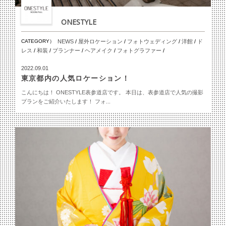
ONESTYLE
CATEGORY）
NEWS
/
屋外ロケーション
/
フォトウェディング
/
洋館
/
ド
レス
/
和装
/
プランナー
/
ヘアメイク
/
フォトグラファー
/
2022.09.01
東京都内の人気ロケーション！
こんにちは！ ONESTYLE表参道店です。 本日は、表参道店で人気の撮影
プランをご紹介いたします！ フォ...