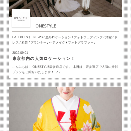
ONESTYLE
CATEGORY）
NEWS
/
屋外ロケーション
/
フォトウェディング
/
洋館
/
ド
レス
/
和装
/
プランナー
/
ヘアメイク
/
フォトグラファー
/
2022.09.01
東京都内の人気ロケーション！
こんにちは！ ONESTYLE表参道店です。 本日は、表参道店で人気の撮影
プランをご紹介いたします！ フォ...