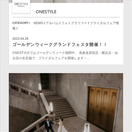
ONESTYLE
CATEGORY）
NEWS
/
アルバム
/
フォトグラファー
/
ブライダルフェア情
報
/
2023.04.28
ゴールデンウィークグランドフェスタ開催！！
ONESTYLEではゴールデンウィーク期間中、 表参道原宿店・横浜店・仙
台店の全店舗で、ブライダルフェアを開催します！...