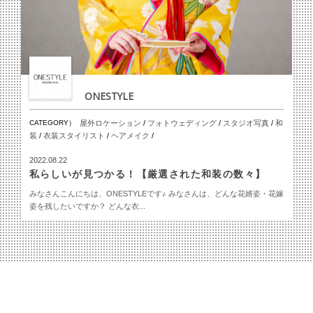
ONESTYLE
CATEGORY）
屋外ロケーション
/
フォトウェディング
/
スタジオ写真
/
和
装
/
衣装スタイリスト
/
ヘアメイク
/
2022.08.22
私らしいが見つかる！【厳選された和装の数々】
みなさんこんにちは、ONESTYLEです♪ みなさんは、どんな花婿姿・花嫁
姿を残したいですか？ どんな衣...