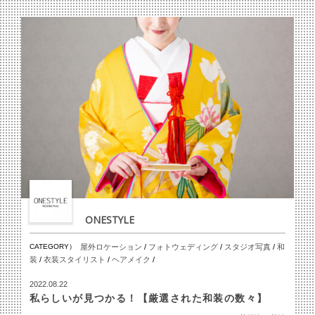
ONESTYLE
CATEGORY）
屋外ロケーション
/
フォトウェディング
/
スタジオ写真
/
和
装
/
衣装スタイリスト
/
ヘアメイク
/
2022.08.22
私らしいが見つかる！【厳選された和装の数々】