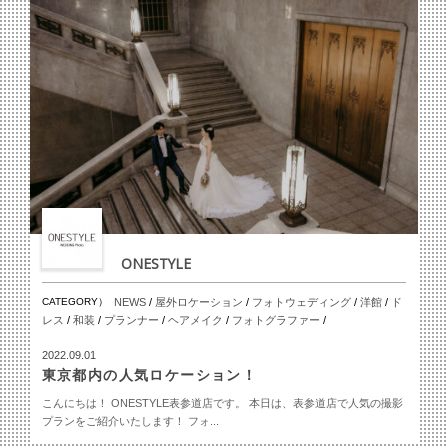
ONESTYLE
CATEGORY）
NEWS
/
屋外ロケーション
/
フォトウェディング
/
洋館
/
ド
レス
/
和装
/
プランナー
/
ヘアメイク
/
フォトグラファー
/
2022.09.01
東京都内の人気ロケーション！
こんにちは！ ONESTYLE表参道店です。 本日は、表参道店で人気の撮影
プランをご紹介いたします！ フォ...