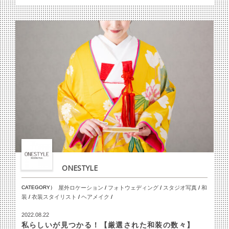
ONESTYLE
CATEGORY）
屋外ロケーション
/
フォトウェディング
/
スタジオ写真
/
和
装
/
衣装スタイリスト
/
ヘアメイク
/
2022.08.22
私らしいが見つかる！【厳選された和装の数々】