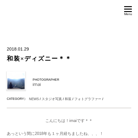
Menu
2018.01.29
和装×ディズニー＊＊
PHOTOGRAPHER
imai
CATEGORY）
NEWS
/
スタジオ写真
/
和装
/
フォトグラファー
/
こんにちは！imaiです＊＊
あっという間に2018年も１ヶ月経ちましたね、、、！