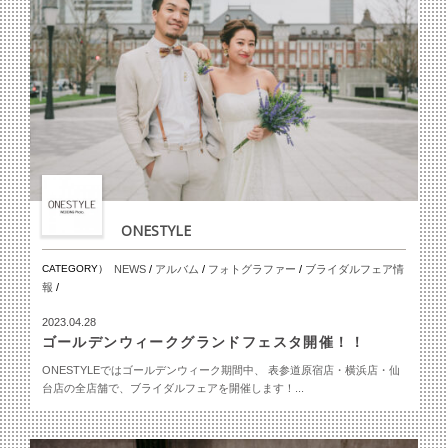
ONESTYLE
CATEGORY）
NEWS
/
アルバム
/
フォトグラファー
/
ブライダルフェア情
報
/
2023.04.28
ゴールデンウィークグランドフェスタ開催！！
ONESTYLEではゴールデンウィーク期間中、 表参道原宿店・横浜店・仙
台店の全店舗で、ブライダルフェアを開催します！...