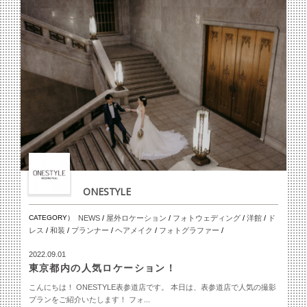
ONESTYLE
CATEGORY）
NEWS
/
屋外ロケーション
/
フォトウェディング
/
洋館
/
ド
レス
/
和装
/
プランナー
/
ヘアメイク
/
フォトグラファー
/
2022.09.01
東京都内の人気ロケーション！
こんにちは！ ONESTYLE表参道店です。 本日は、表参道店で人気の撮影
プランをご紹介いたします！ フォ...