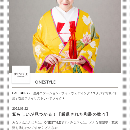
ONESTYLE
CATEGORY）
屋外ロケーション
/
フォトウェディング
/
スタジオ写真
/
和
装
/
衣装スタイリスト
/
ヘアメイク
/
2022.08.22
私らしいが見つかる！【厳選された和装の数々】
みなさんこんにちは、ONESTYLEです♪ みなさんは、どんな花婿姿・花嫁
姿を残したいですか？ どんな衣...