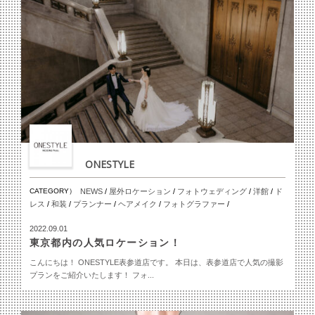
ONESTYLE
CATEGORY）
NEWS
/
屋外ロケーション
/
フォトウェディング
/
洋館
/
ド
レス
/
和装
/
プランナー
/
ヘアメイク
/
フォトグラファー
/
2022.09.01
東京都内の人気ロケーション！
こんにちは！ ONESTYLE表参道店です。 本日は、表参道店で人気の撮影
プランをご紹介いたします！ フォ...