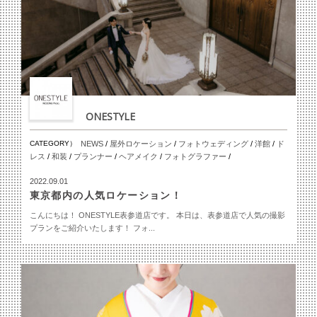
ONESTYLE
CATEGORY）
NEWS
/
屋外ロケーション
/
フォトウェディング
/
洋館
/
ド
レス
/
和装
/
プランナー
/
ヘアメイク
/
フォトグラファー
/
2022.09.01
東京都内の人気ロケーション！
こんにちは！ ONESTYLE表参道店です。 本日は、表参道店で人気の撮影
プランをご紹介いたします！ フォ...