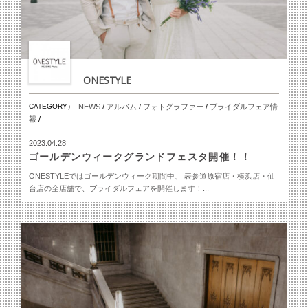
ONESTYLE
CATEGORY）
NEWS
/
アルバム
/
フォトグラファー
/
ブライダルフェア情
報
/
2023.04.28
ゴールデンウィークグランドフェスタ開催！！
ONESTYLEではゴールデンウィーク期間中、 表参道原宿店・横浜店・仙
台店の全店舗で、ブライダルフェアを開催します！...