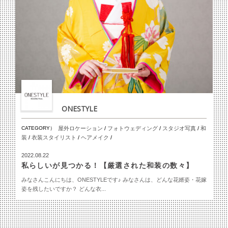
ONESTYLE
CATEGORY）
屋外ロケーション
/
フォトウェディング
/
スタジオ写真
/
和
装
/
衣装スタイリスト
/
ヘアメイク
/
2022.08.22
私らしいが見つかる！【厳選された和装の数々】
みなさんこんにちは、ONESTYLEです♪ みなさんは、どんな花婿姿・花嫁
姿を残したいですか？ どんな衣...