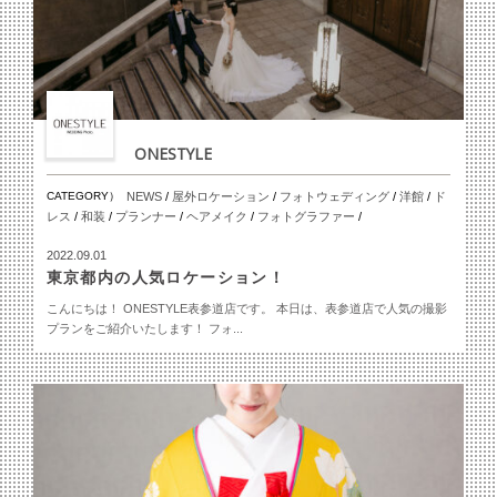
ONESTYLE
CATEGORY）
NEWS
/
屋外ロケーション
/
フォトウェディング
/
洋館
/
ド
レス
/
和装
/
プランナー
/
ヘアメイク
/
フォトグラファー
/
2022.09.01
東京都内の人気ロケーション！
こんにちは！ ONESTYLE表参道店です。 本日は、表参道店で人気の撮影
プランをご紹介いたします！ フォ...