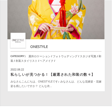
ONESTYLE
CATEGORY）
屋外ロケーション
/
フォトウェディング
/
スタジオ写真
/
和
装
/
衣装スタイリスト
/
ヘアメイク
/
2022.08.22
私らしいが見つかる！【厳選された和装の数々】
みなさんこんにちは、ONESTYLEです♪ みなさんは、どんな花婿姿・花嫁
姿を残したいですか？ どんな衣...