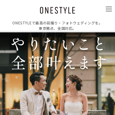
ュ
ー
メ
ニ
ュ
ー
ONESTYLEで最高の前撮り・フォトウェディングを。
東京拠点、全国対応。