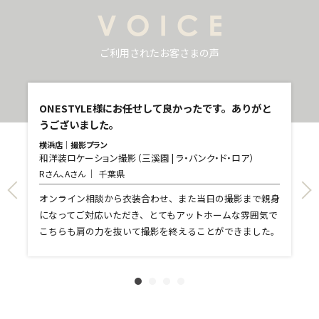
ご利用されたお客さまの声
し
ONESTYLE様にお任せして良かったです。ありがと
うございました。
横浜店｜撮影プラン
和洋装ロケーション撮影（三溪園 | ラ・バンク・ド・ロア）
青
Rさん、Aさん
千葉県
和
T
て
オンライン相談から衣装合わせ、また当日の撮影まで親身
し
になってご対応いただき、とてもアットホームな雰囲気で
和
親
こちらも肩の力を抜いて撮影を終えることができました。
れ
ま
文
に
す