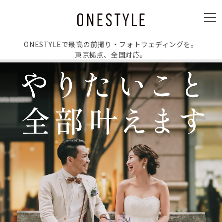
ュ
ー
メ
ニ
ュ
ー
ONESTYLEで最高の前撮り・フォトウェディングを。
東京拠点、全国対応。