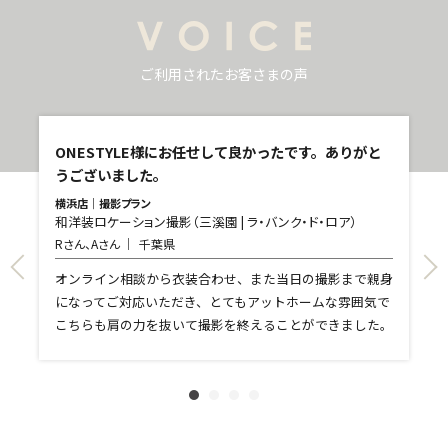
ご利用されたお客さまの声
し
ONESTYLE様にお任せして良かったです。ありがと
うございました。
横浜店｜撮影プラン
和洋装ロケーション撮影（三溪園 | ラ・バンク・ド・ロア）
青
Rさん、Aさん
千葉県
和
T
て
オンライン相談から衣装合わせ、また当日の撮影まで親身
し
になってご対応いただき、とてもアットホームな雰囲気で
和
親
こちらも肩の力を抜いて撮影を終えることができました。
れ
ま
文
に
す