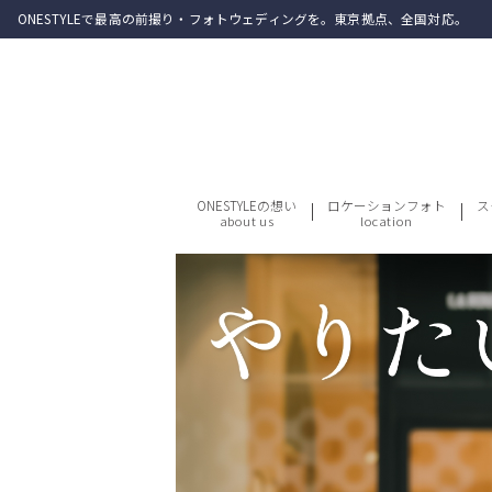
ONESTYLEで最高の前撮り・フォトウェディングを。東京拠点、全国対応。
ONESTYLEの想い
ロケーションフォト
ス
about us
location