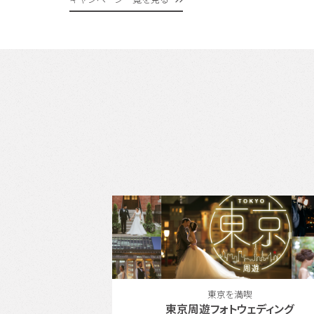
東京を満喫
東北エリアの人気スポットで結
フォトウェディング
『仙台』でフォトウェディ