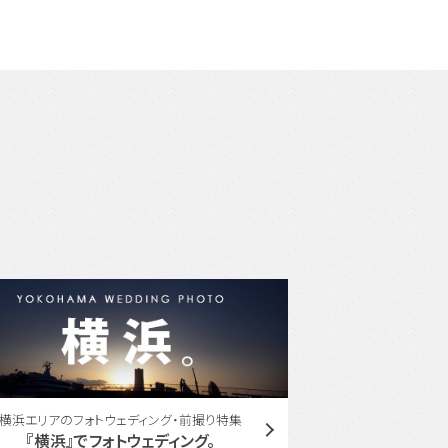
ユミカツラ コラボレーション
YUMI KATSURA with ONESTYLE
東京