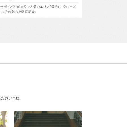
桂 由美氏の美の哲学を受け継ぐ〈ユミカツラ〉の特別な衣装
東京の街並み、公
で、世界にひとつしかないフォトウェディングを。
ウェディング！もち
ださいませ。